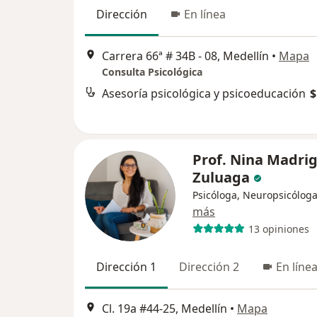
Dirección
En línea
Carrera 66ª # 34B - 08, Medellín
•
Mapa
Consulta Psicológica
Asesoría psicológica y psicoeducación
$
Prof. Nina Madrig
Zuluaga
Psicóloga, Neuropsicólog
más
13 opiniones
Dirección 1
Dirección 2
En líne
Cl. 19a #44-25, Medellín
•
Mapa