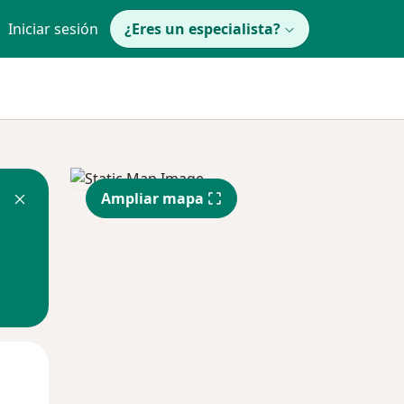
Iniciar sesión
¿Eres un especialista?
Ampliar mapa
Mié
Jue
Vie
12 Ago
13 Ago
14 Ago