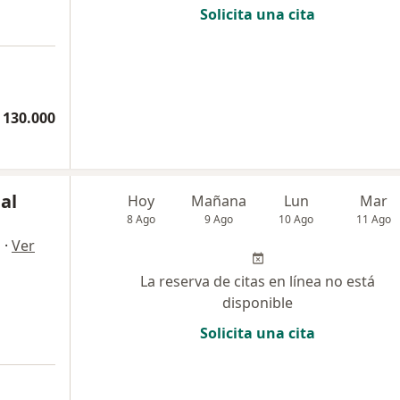
Solicita una cita
 130.000
al
Hoy
Mañana
Lun
Mar
8 Ago
9 Ago
10 Ago
11 Ago
·
Ver
a
La reserva de citas en línea no está
disponible
Solicita una cita
a