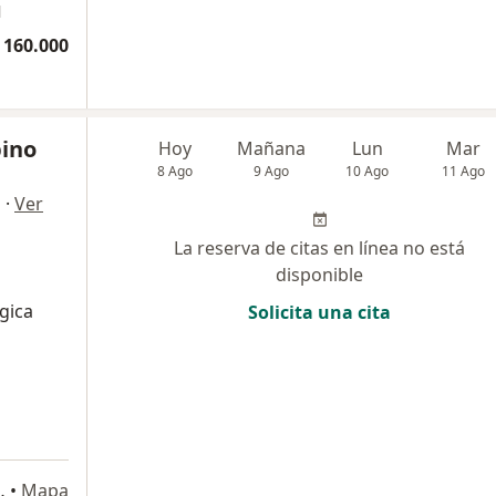
l
 160.000
ino
Hoy
Mañana
Lun
Mar
8 Ago
9 Ago
10 Ago
11 Ago
·
Ver
a
La reserva de citas en línea no está
disponible
gica
Solicita una cita
aza Beillin, Bello
•
Mapa