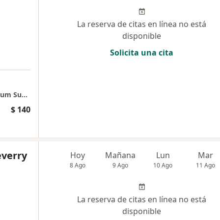
La reserva de citas en línea no está
disponible
Solicita una cita
a
Consulta Presencial Poblado - Edificio Platinum Superior
$ 140
everry
Hoy
Mañana
Lun
Mar
8 Ago
9 Ago
10 Ago
11 Ago
La reserva de citas en línea no está
disponible