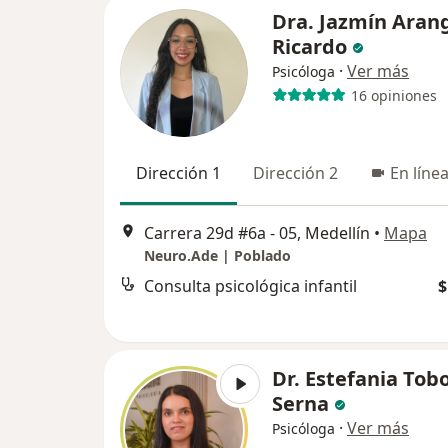
Dra. Jazmín Aran
Ricardo
·
Ver más
Psicóloga
16 opiniones
Dirección 1
Dirección 2
En líne
Carrera 29d #6a - 05, Medellín
•
Mapa
Neuro.Ade | Poblado
Consulta psicológica infantil
$
Dr. Estefania Tob
Serna
·
Ver más
Psicóloga