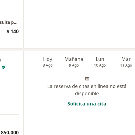
Dra. Nathalia Díaz Quevedo, Psicóloga - Consulta presencial
$ 140
a
Hoy
Mañana
Lun
Mar
8 Ago
9 Ago
10 Ago
11 Ago
a
La reserva de citas en línea no está
disponible
Solicita una cita
 850.000