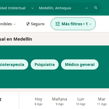
dad, enfermedad o nombre
p. ej. Bogotá
nibles
Seguro
Más filtros
•
1
ual en Medellín
sioterapeuta
Psiquiatra
Médico general
z
Hoy
Mañana
Lun
Mar
8 Ago
9 Ago
10 Ago
11 Ago