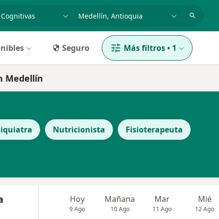
dad, enfermedad o nombre
p. ej. Bogotá
nibles
Seguro
Más filtros
•
1
n Medellín
iquiatra
Nutricionista
Fisioterapeuta
a
Hoy
Mañana
Mar
Mié
9 Ago
10 Ago
11 Ago
12 Ago