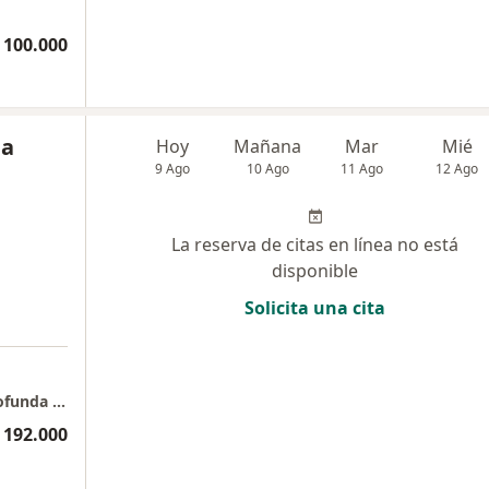
 100.000
da
Hoy
Mañana
Mar
Mié
9 Ago
10 Ago
11 Ago
12 Ago
La reserva de citas en línea no está
disponible
Solicita una cita
a
Esencia Cuántica: Espacio terapéutico de profunda transformación
 192.000