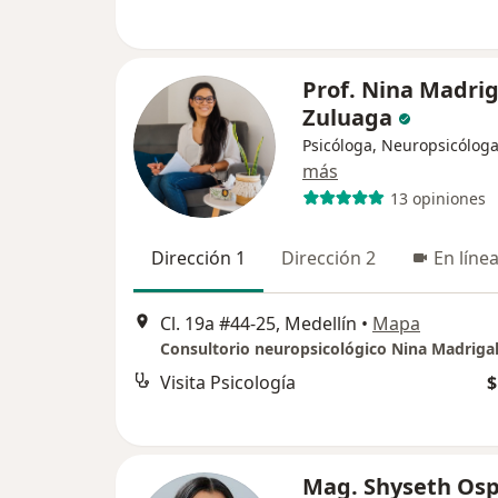
Prof. Nina Madrig
Zuluaga
Psicóloga, Neuropsicólog
más
13 opiniones
Dirección 1
Dirección 2
En líne
Cl. 19a #44-25, Medellín
•
Mapa
Consultorio neuropsicológico Nina Madriga
Visita Psicología
$
Mag. Shyseth Osp