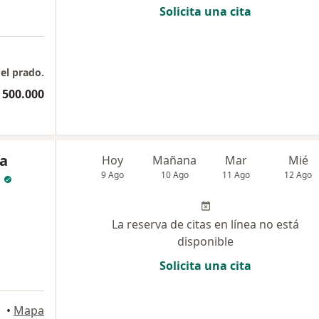
Solicita una cita
del prado.
 500.000
la
Hoy
Mañana
Mar
Mié
9 Ago
10 Ago
11 Ago
12 Ago
La reserva de citas en línea no está
disponible
Solicita una cita
•
Mapa