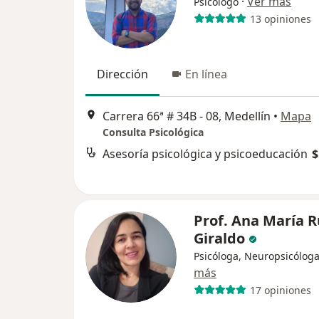
·
Ver más
Psicólogo
13 opiniones
Dirección
En línea
Carrera 66ª # 34B - 08, Medellín
•
Mapa
Consulta Psicológica
Asesoría psicológica y psicoeducación
$
Prof. Ana María R
Giraldo
Psicóloga, Neuropsicólog
más
17 opiniones