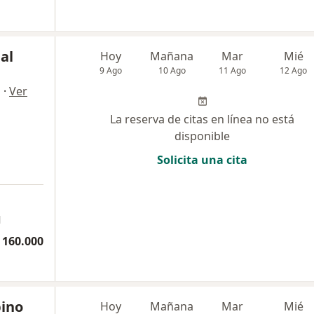
al
Hoy
Mañana
Mar
Mié
9 Ago
10 Ago
11 Ago
12 Ago
·
Ver
a
La reserva de citas en línea no está
disponible
Solicita una cita
a
l
 160.000
ino
Hoy
Mañana
Mar
Mié