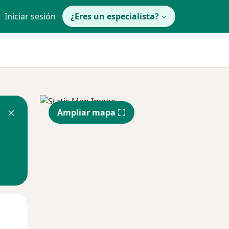
Iniciar sesión
¿Eres un especialista?
Ampliar mapa
Jue
Vie
Sáb
13 Ago
14 Ago
15 Ago