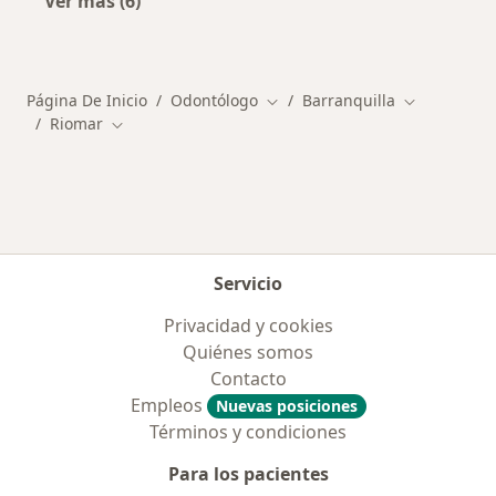
Ver más (6)
Más en esta categoría: Otros distritos en Bar
Página De Inicio
Odontólogo
Barranquilla
Cambiar de ciudad
Cambiar de 
Riomar
Cambiar de ciudad
Servicio
Privacidad y cookies
Quiénes somos
Contacto
Empleos
Nuevas posiciones
Términos y condiciones
Para los pacientes