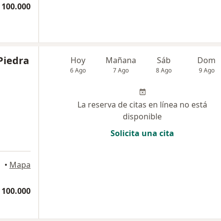
 100.000
Piedra
Hoy
Mañana
Sáb
Dom
6 Ago
7 Ago
8 Ago
9 Ago
La reserva de citas en línea no está
disponible
Solicita una cita
a
•
Mapa
 100.000