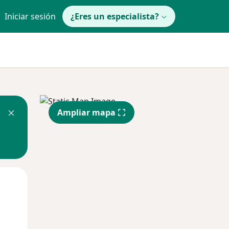
Iniciar sesión
¿Eres un especialista?
Ampliar mapa
Lun
Mar
Mié
10 Ago
11 Ago
12 Ago