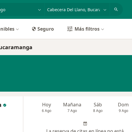
dad, enfermedad o nombre
p. ej. Bogotá
nibles
Seguro
Más filtros
 Bucaramanga
a
Hoy
Mañana
Sáb
Dom
6 Ago
7 Ago
8 Ago
9 Ago
La reserva de citas en línea no está