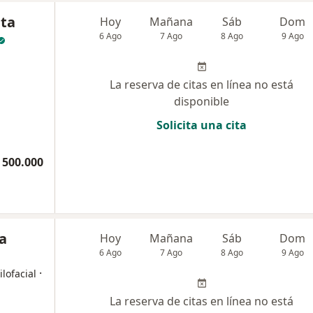
ita
Hoy
Mañana
Sáb
Dom
6 Ago
7 Ago
8 Ago
9 Ago
La reserva de citas en línea no está
disponible
Solicita una cita
 500.000
ra
Hoy
Mañana
Sáb
Dom
6 Ago
7 Ago
8 Ago
9 Ago
·
lofacial
La reserva de citas en línea no está