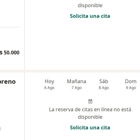
disponible
Solicita una cita
$ 50.000
oreno
Hoy
Mañana
Sáb
Dom
6 Ago
7 Ago
8 Ago
9 Ago
La reserva de citas en línea no está
disponible
a
Solicita una cita