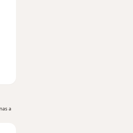
nas a
Lun
Mar
Mié