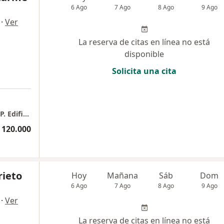
6 Ago
7 Ago
8 Ago
9 Ago
·
Ver
La reserva de citas en línea no está
disponible
Solicita una cita
Consultorio privado Dra. Marcela Lacharme P. Edificio Metropolitan, Consultorio 709
 120.000
rieto
Hoy
Mañana
Sáb
Dom
6 Ago
7 Ago
8 Ago
9 Ago
·
Ver
La reserva de citas en línea no está