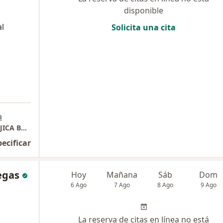
disponible
al
Solicita una cita
a
CONSULTORIO ODONTOLOGICO MAYRA MUJICA BUCARAMANGA
pecificar
egas
Hoy
Mañana
Sáb
Dom
6 Ago
7 Ago
8 Ago
9 Ago
La reserva de citas en línea no está