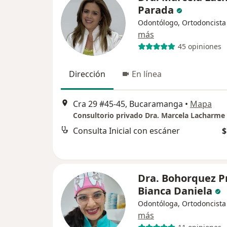
Parada
Odontólogo, Ortodoncista
más
45 opiniones
Dirección
En línea
Cra 29 #45-45, Bucaramanga
•
Mapa
Consulta Inicial con escáner
$
Dra. Bohorquez P
Bianca Daniela
Odontóloga, Ortodoncista
más