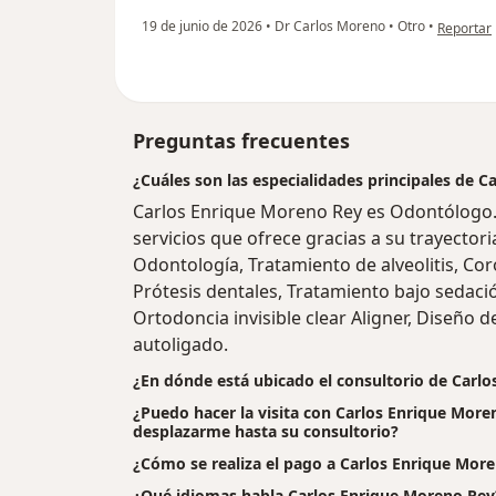
en opinió
19 de junio de 2026
•
Dr Carlos Moreno
•
Otro
•
Reportar
Preguntas frecuentes
¿Cuáles son las especialidades principales de 
Carlos Enrique Moreno Rey es Odontólogo.
servicios que ofrece gracias a su trayectori
Odontología, Tratamiento de alveolitis, Cor
Prótesis dentales, Tratamiento bajo sedaci
Ortodoncia invisible clear Aligner, Diseño d
autoligado.
¿En dónde está ubicado el consultorio de Carl
¿Puedo hacer la visita con Carlos Enrique Moren
desplazarme hasta su consultorio?
¿Cómo se realiza el pago a Carlos Enrique Moreno
¿Qué idiomas habla Carlos Enrique Moreno Rey