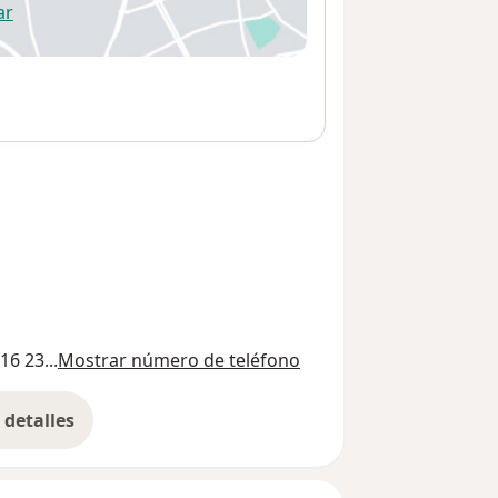
ar
 abre en una nueva pestaña
16 23...
Mostrar número de teléfono
detalles
bre la dirección