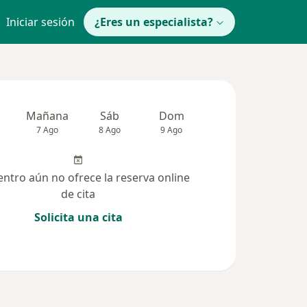
Iniciar sesión
¿Eres un especialista?
Mañana
Sáb
Dom
Lun
Mar
7 Ago
8 Ago
9 Ago
10 Ago
11 Ag
entro aún no ofrece la reserva online
de cita
Solicita una cita