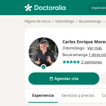
especiali
Página De Inicio
Odontólogo
Bucaramanga
C
Carlos Enrique More
so
Odontólogo
·
Ver más
Bucaramanga
1 direcci
2 opiniones
Agendar cita
Experiencia
Servicios y precios
Co