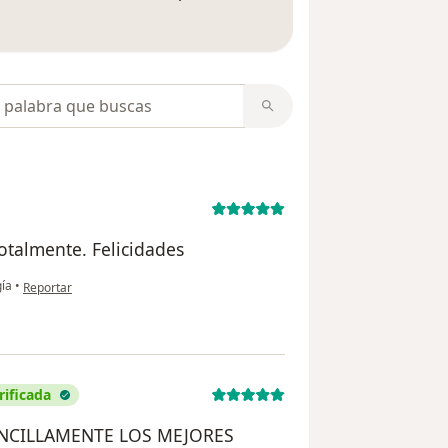
 opiniones
opiniones
otalmente. Felicidades
en opinión del usuario Ana
gía
•
Reportar
rificada
ENCILLAMENTE LOS MEJORES