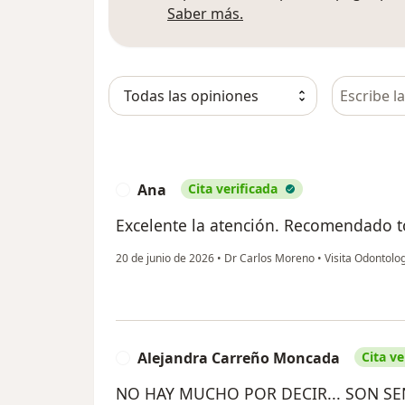
Más información sobre
Saber más.
Busca en 
Ana
Cita verificada
A
Excelente la atención. Recomendado t
20 de junio de 2026
•
Dr Carlos Moreno
•
Visita Odontolo
Alejandra Carreño Moncada
Cita ve
A
NO HAY MUCHO POR DECIR... SON S