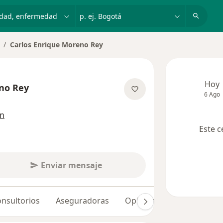
dad, enfermedad o nombre
p. ej. Bogotá
Carlos Enrique Moreno Rey
ambiar de ciudad
Hoy
no Rey
6 Ago
bre las especializaciones
ón
Este c
Enviar mensaje
nsultorios
Aseguradoras
Opiniones (2)