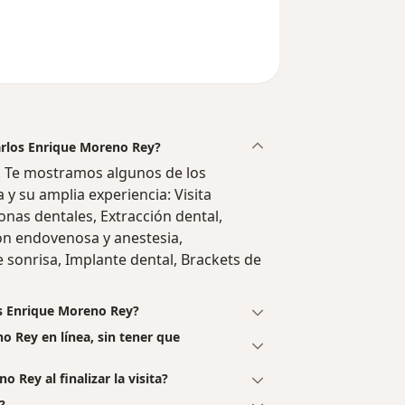
n del usuario Alejandra Carreño Moncada
Carlos Enrique Moreno Rey?
 Te mostramos algunos de los
a y su amplia experiencia: Visita
onas dentales, Extracción dental,
ón endovenosa y anestesia,
e sonrisa, Implante dental, Brackets de
os Enrique Moreno Rey?
o Rey en línea, sin tener que
 Rey al finalizar la visita?
?