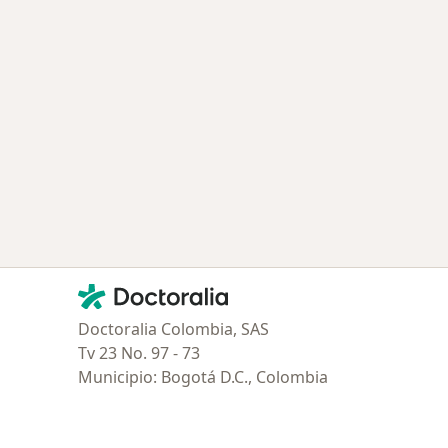
Contacto
Doctoralia - Página de inicio
Doctoralia Colombia, SAS
Tv 23 No. 97 - 73
Municipio: Bogotá D.C., Colombia