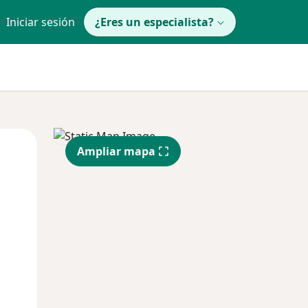
Iniciar sesión
¿Eres un especialista?
Mié
Jue
Vie
Ampliar mapa
12 Ago
13 Ago
14 Ago