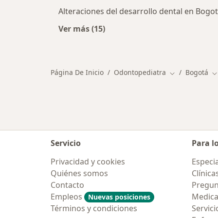
Alteraciones del desarrollo dental en Bogo
Ver más (15)
Más en esta categoría: Principale
Página De Inicio
Odontopediatra
Bogotá
Cambiar de ci
C
Servicio
Para l
Privacidad y cookies
Especia
Quiénes somos
Clínica
Contacto
Pregun
Empleos
Medic
Nuevas posiciones
Términos y condiciones
Servici