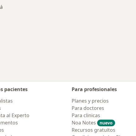
tá
s enfermedades tratadas
udad
ambiar de ciudad
os pacientes
Para profesionales
listas
Planes y precios
s
Para doctores
ta al Experto
Para clinicas
amentos
Noa Notes
nuevo
os
Recursos gratuitos