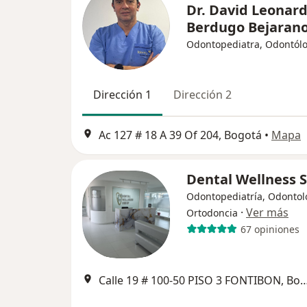
Dr. David Leonar
Berdugo Bejaran
Odontopediatra, Odontól
Dirección 1
Dirección 2
Ac 127 # 18 A 39 Of 204, Bogotá
•
Mapa
Dental Wellness S
Odontopediatría, Odontol
·
Ver más
Ortodoncia
67 opiniones
Calle 19 # 100-50 PISO 3 FONTIB