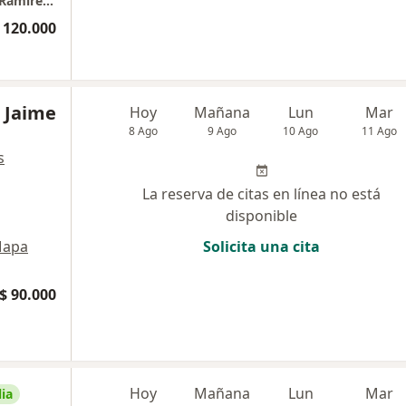
Consultorio Odontopediatría María Claudia Ramírez Rodríguez
 120.000
 Jaime
Hoy
Mañana
Lun
Mar
8 Ago
9 Ago
10 Ago
11 Ago
s
La reserva de citas en línea no está
disponible
apa
Solicita una cita
$ 90.000
Hoy
Mañana
Lun
Mar
ia