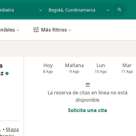
dad, enfermedad o nombre
p. ej. Bogotá
nibles
Más filtros
a
Hoy
Mañana
Lun
Mar
ez
8 Ago
9 Ago
10 Ago
11 Ago
La reserva de citas en línea no está
disponible
Solicita una cita
orio 611, Bogotá
•
Mapa