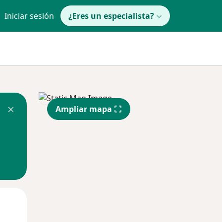
Iniciar sesión
¿Eres un especialista?
Ampliar mapa
Mié
Jue
Vie
12 Ago
13 Ago
14 Ago