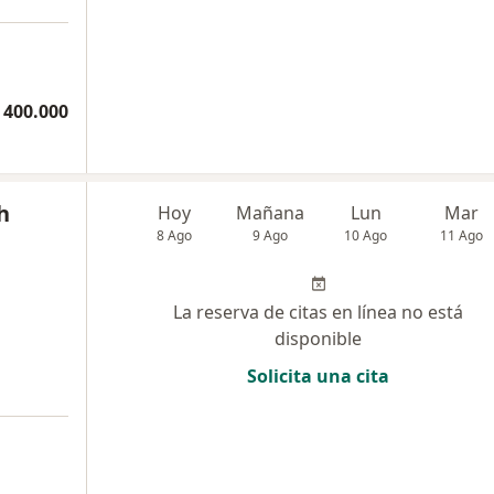
 400.000
h
Hoy
Mañana
Lun
Mar
8 Ago
9 Ago
10 Ago
11 Ago
La reserva de citas en línea no está
disponible
Solicita una cita
a