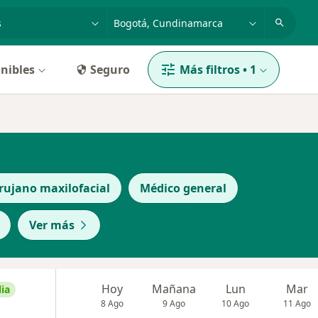
dad, enfermedad o nombre
p. ej. Bogotá
nibles
Seguro
Más filtros
•
1
rujano maxilofacial
Médico general
Ver más
Hoy
Mañana
Lun
Mar
ia
8 Ago
9 Ago
10 Ago
11 Ago