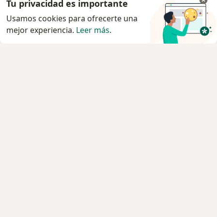
Tu privacidad es importante
Usamos cookies para ofrecerte una
mejor experiencia.
Leer más
.
Servicio
Agendar cita
Privacidad y cookies
Quiénes somos
Contacto
Empleos
Nuevas posiciones
Términos y condiciones
Para los pacientes
Especialistas
Clínicas
Pregunta al Experto
Medicamentos
Servicios
Enfermedades