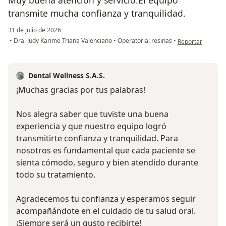
Muy buena atención y servicio.El equipo
transmite mucha confianza y tranquilidad.
31 de julio de 2026
en opinión del us
•
Dra. Judy Karime Triana Valenciano
•
Operatoria: resinas
•
Reportar
Dental Wellness S.A.S.
¡Muchas gracias por tus palabras!
Nos alegra saber que tuviste una buena
experiencia y que nuestro equipo logró
transmitirte confianza y tranquilidad. Para
nosotros es fundamental que cada paciente se
sienta cómodo, seguro y bien atendido durante
todo su tratamiento.
Agradecemos tu confianza y esperamos seguir
acompañándote en el cuidado de tu salud oral.
¡Siempre será un gusto recibirte!