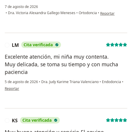
7 de agosto de 2026
en opinión del usu
•
Dra. Victoria Alexandra Gallego Meneses
•
Ortodoncia
•
Reportar
LM
Cita verificada
L
Excelente atención, mi niña muy contenta.
Muy delicada, se toma su tiempo y con mucha
paciencia
5 de agosto de 2026
•
Dra. Judy Karime Triana Valenciano
•
Endodoncia
•
en opinión del usuario LM
Reportar
KS
Cita verificada
K