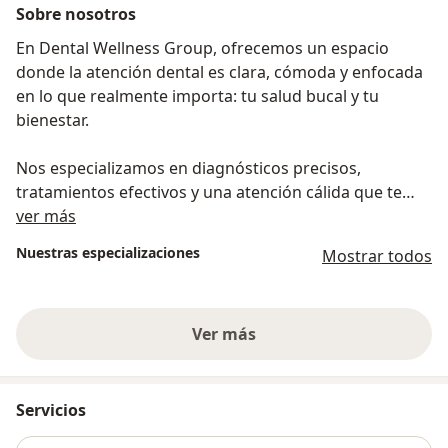
Sobre nosotros
En Dental Wellness Group, ofrecemos un espacio
donde la atención dental es clara, cómoda y enfocada
en lo que realmente importa: tu salud bucal y tu
bienestar.
Nos especializamos en diagnósticos precisos,
tratamientos efectivos y una atención cálida que te
Sobre nosotros
hará sentir en confianza desde el primer momento.
ver más
Aquí no solo tratamos dientes, cuidamos personas.
Nuestras especializaciones
Mostrar todos
Contamos con tecnología avanzada, un equipo en
constante formación y un ambiente diseñado para
Ver más
que tu experiencia sea lo más agradable posible.
Servicios