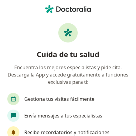
Men
Oftalmólogo • Altos Del Prado, Barranquilla, Atlántico
Filtros
Seguro
Mapa
Oftalmólogos en Altos Del Prado,
Cuida de tu salud
Barranquilla
Encuentra los mejores especialistas y pide cita.
Descarga la App y accede gratuitamente a funciones
¿Cuál es tu compañía aseguradora?
exclusivas para ti:
Suramericana S.A.
Colmedica Medicina Prepag
Gestiona tus visitas fácilmente
Envía mensajes a tus especialistas
Recibe recordatorios y notificaciones