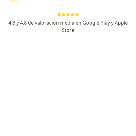
Destacado
4.8 y 4.8 de valoración media en Google Play y Apple
Dra. Luz Marina Melo Sanmiguel
Store
·
Ver más
Oftalmólogo
3 opiniones
Dirección 1
Dirección 2
Mall Plaza Buenavista, Cra. 55 #99 - 51, Riomar, Barranquilla
•
Mapa
Clínica Oftalmológica del Caribe
Consulta oftalmología
desde $ 532.200
Este especialista no ofrece reserva de cita en línea en esta dirección.
Solicita una cita