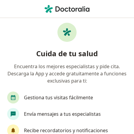
Men
Oftalmólogo • Bucaramanga, Santander
Filtros
Seguro:
Pan American Life D
Oftalmólogos recomendados de Pan
Cuida de tu salud
American Life De Colombia Compañía De
Seguros S.A. en Bucaramanga
Encuentra los mejores especialistas y pide cita.
Descarga la App y accede gratuitamente a funciones
exclusivas para ti:
Gestiona tus visitas fácilmente
Envía mensajes a tus especialistas
Dr. Leonardo Alvarez Osorio
Recibe recordatorios y notificaciones
·
Ver más
Oftalmólogo