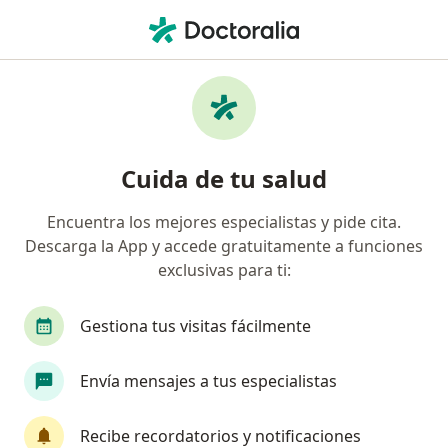
Men
Oftalmólogo • Bogotá, Cundinamarca
Filtros
Seguro:
Pan American Life D
Oftalmólogos recomendados de Pan
Cuida de tu salud
American Life De Colombia Compañía De
Seguros S.A. en Bogotá
Encuentra los mejores especialistas y pide cita.
Descarga la App y accede gratuitamente a funciones
exclusivas para ti:
Gestiona tus visitas fácilmente
Envía mensajes a tus especialistas
Dr. Pedro Federico Cortes Niño
Recibe recordatorios y notificaciones
·
Ver más
Oftalmólogo