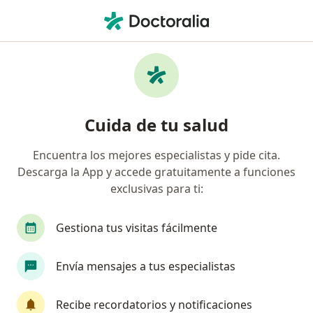
Men
Oftalmólogo • Caldas, Caldas
Filtros
Seguro
Mapa
Oftalmólogos en Caldas
Cuida de tu salud
Encuentra los mejores especialistas y pide cita.
¿Cuál es tu compañía aseguradora?
Descarga la App y accede gratuitamente a funciones
Compañía De Medicina Prepagada Colsanitas S.A.
exclusivas para ti:
Gestiona tus visitas fácilmente
Envía mensajes a tus especialistas
Recibe recordatorios y notificaciones