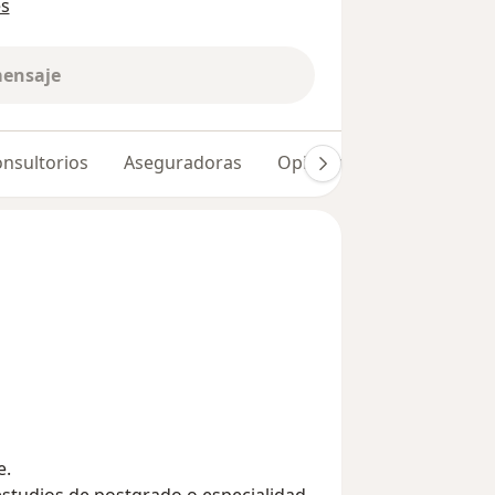
es
mensaje
nsultorios
Aseguradoras
Opiniones (107)
e.