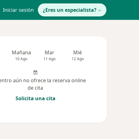
Iniciar sesión
¿Eres un especialista?
Mañana
Mar
Mié
Jue
Vie
10 Ago
11 Ago
12 Ago
13 Ago
14 Ag
entro aún no ofrece la reserva online
de cita
Solicita una cita