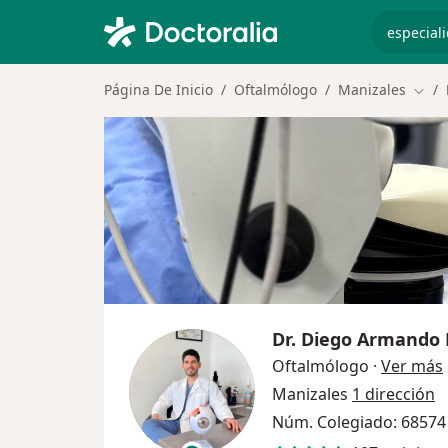
especiali
Página De Inicio
Oftalmólogo
Manizales
Camb
Dr.
Diego Armando 
Oftalmólogo
·
Ver más
Manizales
1 dirección
Núm. Colegiado: 68574