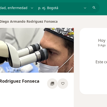
dad, enfermedad o nombre
p. ej. Bogotá
Diego Armando Rodriguez Fonseca
iar de ciudad
Hoy
9 Ago
Este c
Rodriguez Fonseca
sobre las especializaciones