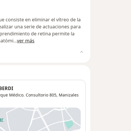
e consiste en eliminar el vítreo de la
realizar una serie de actuaciones para
esprendimiento de retina permite la
anatómi
...
ver más
BERDI
rque Médico. Consultorio 805,
Manizales
ar
 abre en una nueva pestaña