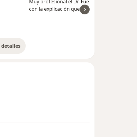
Muy profesional el Dr. Fue cuidadoso y específ
con la explicación que debía conocer como
ver
paciente. Sus recomendaciones fueron
puntuales y claras. Me sentí cómoda y segura 
Milena S
sus manos
detalles
bre la experiencia