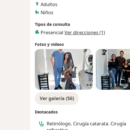
. Ofrecer una amplia gama de
Adultos
servicios oftalmológicos
Niños
personalizados y de alta calidad
Fortalecer nuestra posición como
Tipos de consulta
especialistas en oftalmología
Presencial
Ver direcciones (1)
líderes a través de la colaboración
con aliados estratégicos.
Fotos y videos
. Continuar mejorando y
desarrollando nuestros procesos y
tecnologías para brindar la mejor
atención médica a nuestros
pacientes
Ver galería (56)
Destacados
Retinólogo. Cirugía catarata. Cirugía
refractiva.