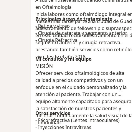
A sus veintisiete años cuando culmina sus 
en Oftalmología
inicia labores como oftalmólogo integral en
Principales áreas de tratamiento
meses más tarde parte a la ciudad de Guad
- Retina y vitreo
adiestramiento de fellowship o supraespecia
- Cirugía de catarata y segmento anterior
en esta ciudad recibí adiestramiento en el á
- Cirugía Refractiva
segmento anterior y cirugía refractiva.
prestando también servicios como retinólo
vivo desde el año 2018.
Mi consulta y mi equipo
MISIÓN
Ofrecer servicios oftalmológicos de alta
calidad a precios competitivos y con un
enfoque en el cuidado personalizado y la
atención al paciente. Trabajar con un
equipo altamente capacitado para asegura
la satisfacción de nuestros pacientes y
Otros servicios
mejorar continuamente la salud visual de l
- Facorefractiva (Lentes intraoculares)
comunidad.
- Inyecciones Intravítreas