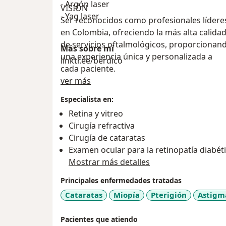
- Argón laser
VISIÓN
- Yag laser
Ser reconocidos como profesionales lídere
en Colombia, ofreciendo la más alta calida
de servicios oftalmológicos, proporcionan
Más sobre mí
una experiencia única y personalizada a
linktr.ee/berdico
cada paciente.
Acerca de mí
ver más
antener un equipo de profesionales
Especialista en:
altamente capacitados y comprometidos c
Retina y vitreo
la satisfacción del paciente.
Cirugía refractiva
. Mejorar constantemente la experiencia de
Cirugía de cataratas
paciente, desde la consulta hasta la
Examen ocular para la retinopatía diabét
recuperación posquirurgica.
Mostrar más detalles
. Expandir nuestros servicios a nivel nacion
internacional, brindando un acceso amplia
Principales enfermedades tratadas
a tratamientos oftalmológicos de alta calid
Cataratas
Miopía
Pterigión
Astigm
OBJETIVOS
Pacientes que atiendo