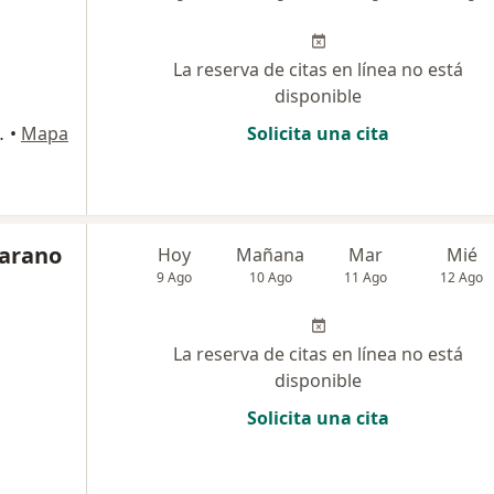
La reserva de citas en línea no está
disponible
facauca, Popayán
•
Mapa
Solicita una cita
jarano
Hoy
Mañana
Mar
Mié
9 Ago
10 Ago
11 Ago
12 Ago
La reserva de citas en línea no está
disponible
Solicita una cita