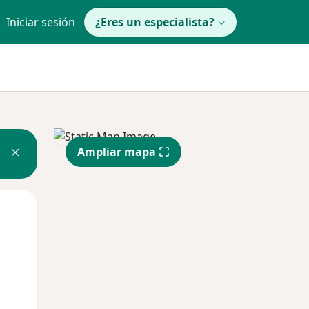
Iniciar sesión
¿Eres un especialista?
Ampliar mapa
Jue
Vie
Sáb
13 Ago
14 Ago
15 Ago