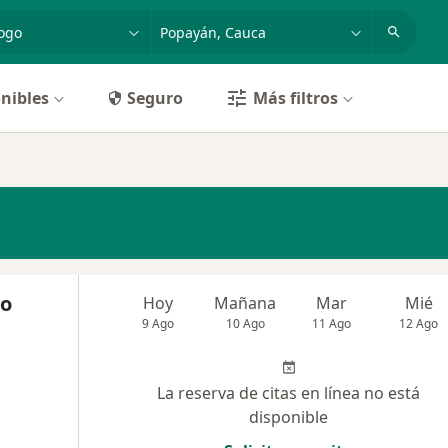
dad, enfermedad o nombre
p. ej. Bogotá
nibles
Seguro
Más filtros
do
Hoy
Mañana
Mar
Mié
9 Ago
10 Ago
11 Ago
12 Ago
La reserva de citas en línea no está
disponible