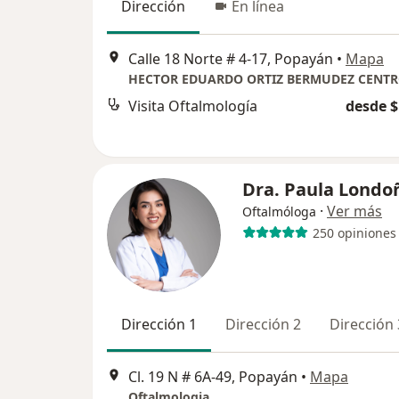
Dirección
En línea
Calle 18 Norte # 4-17, Popayán
•
Mapa
Visita Oftalmología
desde $
Dra. Paula Londo
·
Ver más
Oftalmóloga
250 opiniones
Dirección 1
Dirección 2
Dirección 
Cl. 19 N # 6A-49, Popayán
•
Mapa
Oftalmologia