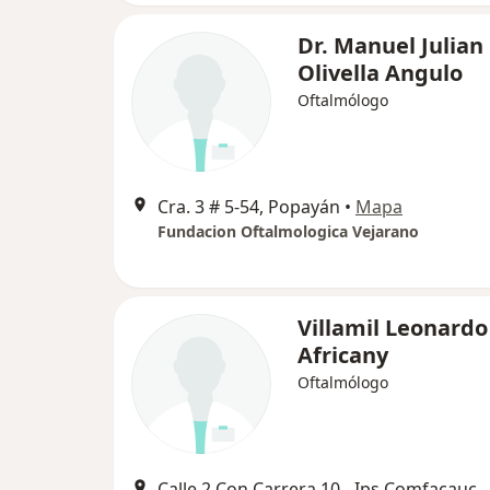
Dr. Manuel Julian
Olivella Angulo
Oftalmólogo
Cra. 3 # 5-54, Popayán
•
Mapa
Fundacion Oftalmologica Vejarano
Villamil Leonardo
Africany
Oftalmólogo
Calle 2 Con Carrera 10 - Ips Comfacauca, Pop