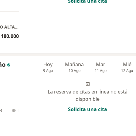
Solicita una cita
HECTOR EDUARDO ORTIZ BERMUDEZ CENTRO ALTA ESPECIALIDAD CUIDAD BLANCA CONSULTORIOS 206-207
 180.000
ño
Hoy
Mañana
Mar
Mié
9 Ago
10 Ago
11 Ago
12 Ago
La reserva de citas en línea no está
disponible
Solicita una cita
3
En línea