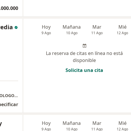
.000.000
edia
Hoy
Mañana
Mar
Mié
9 Ago
10 Ago
11 Ago
12 Ago
La reserva de citas en línea no está
disponible
Solicita una cita
RAFAEL GOMEZ HEREDIA - MEDICO OFTALMOLOGO ESPECIALISTA EN GLAUCOMA
pecificar
y
Hoy
Mañana
Mar
Mié
9 Ago
10 Ago
11 Ago
12 Ago