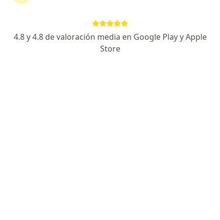
318 opiniones
Av. Calle 127 No. 20 - 78, Bogotá
•
Mapa
4.8 y 4.8 de valoración media en Google Play y Apple
Consulta Privada de Optometría - Edificio Horizonte Health Resources Consultorio 509
Store
Acepta Liberty Seguros S.A.
Visita Optometría
Este especialista no ofrece reserva de cita en línea en esta dirección.
Solicita una cita
Búsquedas relacionadas
Otros especialistas de Liberty Seguros S.A.
Ortopedistas y traumatólogos de Liberty Seguros
S.A. en Bogotá
Ginecólogos de Liberty Seguros S.A. en Bogotá