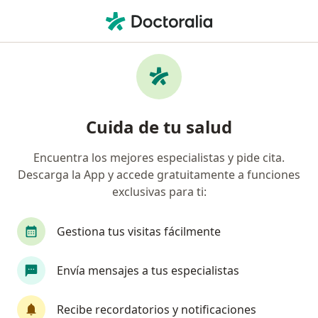
Men
Optómetra • Bogotá, Cundinamarca
Filtros
Seguro:
Liberty Seguros S.A.
Optómetras recomendados de Liberty
Cuida de tu salud
Seguros S.A. en Bogotá
Encuentra los mejores especialistas y pide cita.
Descarga la App y accede gratuitamente a funciones
exclusivas para ti:
Gestiona tus visitas fácilmente
Envía mensajes a tus especialistas
Destacado
Dr. Alvaro Coy Ramos
Recibe recordatorios y notificaciones
·
Ver más
Optómetra