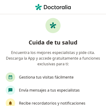
Men
Gastroenterólogo • Bogotá, Cundinamarca
Filtros
Seguro:
Liberty Seguros S.A.
Gastroenterólogos recomendados de
Cuida de tu salud
Liberty Seguros S.A. en Bogotá
Encuentra los mejores especialistas y pide cita.
Descarga la App y accede gratuitamente a funciones
exclusivas para ti:
Gestiona tus visitas fácilmente
Envía mensajes a tus especialistas
Dra. María Constanza Rodríguez Rubiano
Recibe recordatorios y notificaciones
·
Ver más
Gastroenterólogo