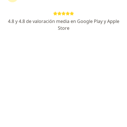
316 opiniones
Dirección 1
Dirección 2
En línea
4.8 y 4.8 de valoración media en Google Play y Apple
Store
Avenida Calle 127 # 19a-44, Bogotá
•
Mapa
Stay gut
Acepta Liberty Seguros S.A.
Visita Gastroenterología
Este especialista no ofrece reserva de cita en línea en esta dirección.
Solicita una cita