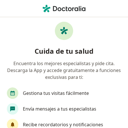
Men
Ortopedista Infantil • Manizales, Caldas
Filtros
Seguro:
Compañía De Medicin
Ortopedistas infantiles recomendados de
Cuida de tu salud
Compañía De Medicina Prepagada
Colsanitas S.A. en Manizales
Encuentra los mejores especialistas y pide cita.
Descarga la App y accede gratuitamente a funciones
exclusivas para ti:
Gestiona tus visitas fácilmente
Envía mensajes a tus especialistas
Dr. Oscar Andres Gallo Arias
Recibe recordatorios y notificaciones
·
Ver más
Ortopedista infantil, Ortopedista y traumatólogo