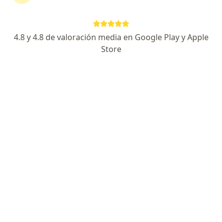
62 opiniones
Cra 23 # 49-30, Manizales
•
Mapa
Consultorio Hospital Infantil de la Cruz Roja Seccional Caldas*
4.8 y 4.8 de valoración media en Google Play y Apple
Store
Acepta Compañía De Medicina Prepagada
Colsanitas S.A.
Este especialista no ofrece reserva de cita en línea en esta dirección.
Solicita una cita
Búsquedas relacionadas
Otros especialistas de Compañía De Medicina
Prepagada Colsanitas S.A.
Pediatras de Compañía De Medicina Prepagada
Colsanitas S.A. en Manizales
Ginecólogos de Compañía De Medicina Prepagada