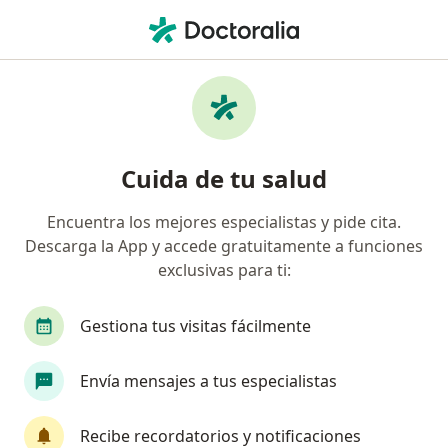
Men
Médico General • Manizales, Caldas
Filtros
Seguro:
Compañía De Medicin
Médicos generales recomendados de
Cuida de tu salud
Compañía De Medicina Prepagada
Colsanitas S.A. en Manizales
Encuentra los mejores especialistas y pide cita.
Descarga la App y accede gratuitamente a funciones
exclusivas para ti:
Gestiona tus visitas fácilmente
Envía mensajes a tus especialistas
Dr. Jaime Eduardo Lopez Jaramillo
Recibe recordatorios y notificaciones
Médico general