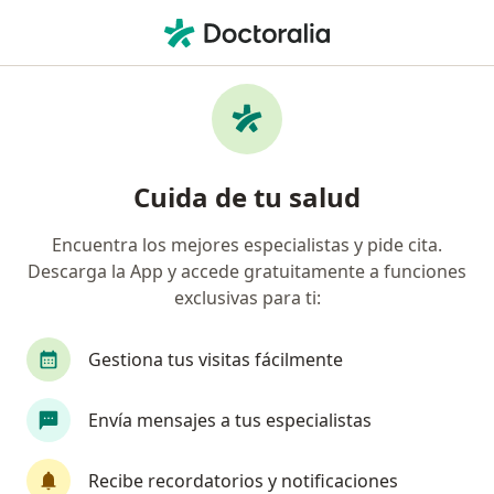
Men
Ortopedista Y Traumatólogo • Bogotá, Cundinamarca
Filtros
Seguro:
Grupo Protegemos S.
Ortopedistas y traumatólogos
Cuida de tu salud
recomendados de Grupo Protegemos S.A.S.
en Bogotá
Encuentra los mejores especialistas y pide cita.
Descarga la App y accede gratuitamente a funciones
exclusivas para ti:
Gestiona tus visitas fácilmente
Envía mensajes a tus especialistas
Dr. Javier Galvis Ramírez
Recibe recordatorios y notificaciones
·
Ver más
Ortopedista y traumatólogo