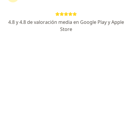
76 opiniones
Calle 50 # 9 - 67, Bogotá
•
Mapa
Consulta privada de Ortopedia y Traumatología Dr. Javier Galvis Ramírez
4.8 y 4.8 de valoración media en Google Play y Apple
Store
Acepta Grupo Protegemos S.A.S.
Consulta de Ortopedia y Traumatología
Este especialista no ofrece reserva de cita en línea en esta dirección.
Solicita una cita
Dr. Guillermo Sánchez Rodríguez