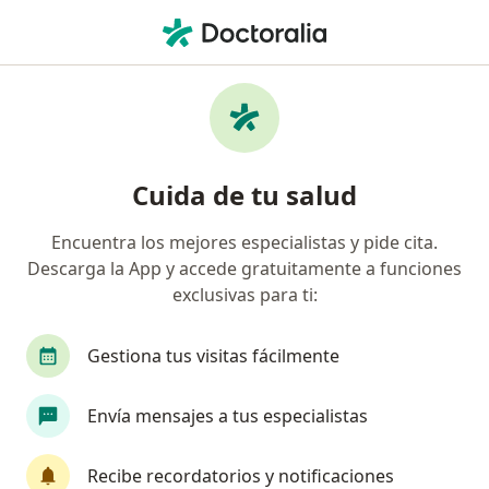
Men
Ortopedista Y Traumatólogo • Bogotá, Cundinamarca
Filtros
Seguro:
Compensar Administra
Ortopedistas y traumatólogos
Cuida de tu salud
recomendados de Compensar
Administradora Y Promotora De Salud S.A.S.
Encuentra los mejores especialistas y pide cita.
en Bogotá
Descarga la App y accede gratuitamente a funciones
exclusivas para ti:
Gestiona tus visitas fácilmente
Envía mensajes a tus especialistas
Dr. Guido Fierro
Recibe recordatorios y notificaciones