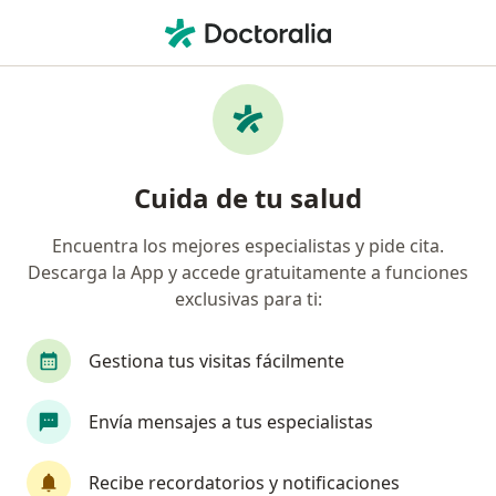
Men
Fascitis Plantar • Bogotá, Cundinamarca
Filtros
• 1
Seguro
Mapa
Especialistas en Fascitis plantar en Bogotá
Cuida de tu salud
Encuentra los mejores especialistas y pide cita.
¿Qué especialidad estás buscando?
Descarga la App y accede gratuitamente a funciones
Fisioterapeuta
Médico general
Ortopedis
exclusivas para ti:
Gestiona tus visitas fácilmente
Envía mensajes a tus especialistas
Recibe recordatorios y notificaciones