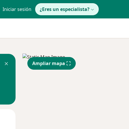
Iniciar sesión
¿Eres un especialista?
Ampliar mapa
Lun
Mar
Mié
10 Ago
11 Ago
12 Ago