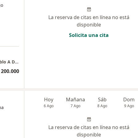
go
La reserva de citas en línea no está
disponible
Solicita una cita
Consulta Ortopedia y Traumatología - Dr Pablo A Durán Vargas
 200.000
Hoy
Mañana
Sáb
Dom
6 Ago
7 Ago
8 Ago
9 Ago
na
La reserva de citas en línea no está
disponible