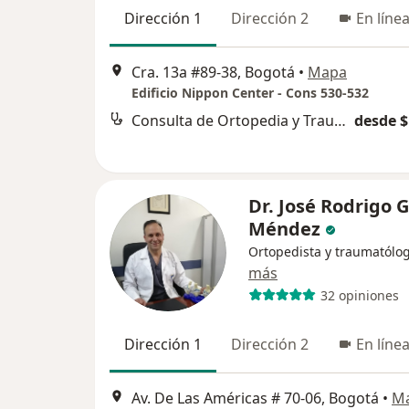
Dirección 1
Dirección 2
En líne
Cra. 13a #89-38, Bogotá
•
Mapa
Edificio Nippon Center - Cons 530-532
Consulta de Ortopedia y Traumatología
desde $
Dr. José Rodrigo
Méndez
Ortopedista y traumatólo
más
32 opiniones
Dirección 1
Dirección 2
En líne
Av. De Las Américas # 70-06, Bogotá
•
M