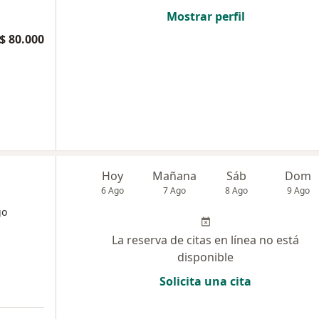
Mostrar perfil
$ 80.000
Hoy
Mañana
Sáb
Dom
6 Ago
7 Ago
8 Ago
9 Ago
go
La reserva de citas en línea no está
disponible
Solicita una cita