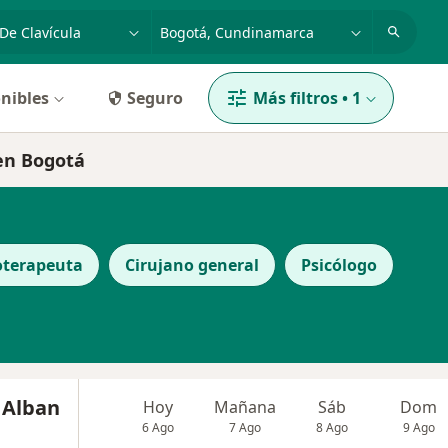
dad, enfermedad o nombre
p. ej. Bogotá
nibles
Seguro
Más filtros
•
1
 en Bogotá
oterapeuta
Cirujano general
Psicólogo
 Alban
Hoy
Mañana
Sáb
Dom
6 Ago
7 Ago
8 Ago
9 Ago