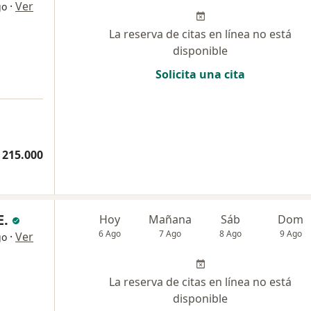
·
Ver
go
La reserva de citas en línea no está
disponible
Solicita una cita
 215.000
E.
Hoy
Mañana
Sáb
Dom
6 Ago
7 Ago
8 Ago
9 Ago
·
Ver
go
La reserva de citas en línea no está
disponible