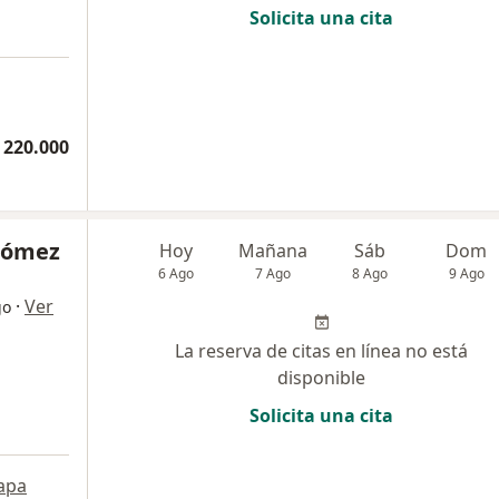
Solicita una cita
a
 220.000
 Gómez
Hoy
Mañana
Sáb
Dom
6 Ago
7 Ago
8 Ago
9 Ago
·
Ver
go
La reserva de citas en línea no está
disponible
Solicita una cita
a
apa