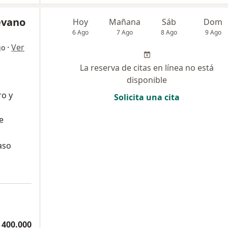
ievano
Hoy
Mañana
Sáb
Dom
6 Ago
7 Ago
8 Ago
9 Ago
·
Ver
go
La reserva de citas en línea no está
disponible
ro y
Solicita una cita
e
aso
 400.000