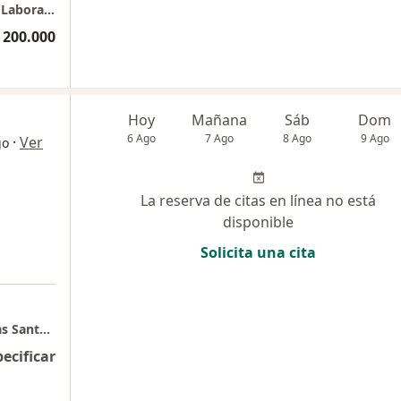
Sociedad Medica de Ortopedia y Accidentes Laborales
 200.000
Hoy
Mañana
Sáb
Dom
6 Ago
7 Ago
8 Ago
9 Ago
·
Ver
go
La reserva de citas en línea no está
disponible
Solicita una cita
Consultorio privado - Unidad de Especialistas Santa Fe Real Consultorio 504
pecificar