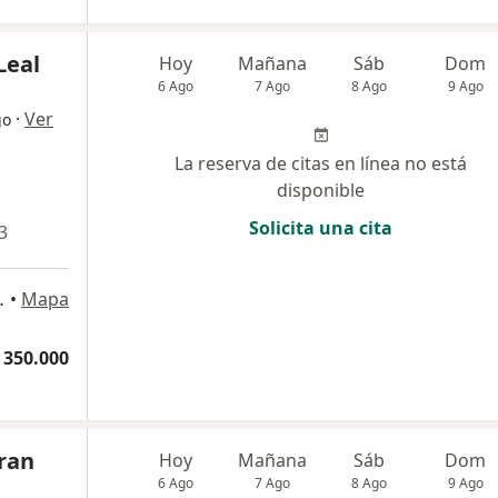
Leal
Hoy
Mañana
Sáb
Dom
6 Ago
7 Ago
8 Ago
9 Ago
·
Ver
go
La reserva de citas en línea no está
disponible
Solicita una cita
3
ltorio 204, Bogotá
•
Mapa
 350.000
ran
Hoy
Mañana
Sáb
Dom
6 Ago
7 Ago
8 Ago
9 Ago