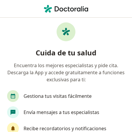
Men
Ortopedista Y Traumatólogo • Usme, Bogotá, Cundinamarca
Filtros
Seguro
Mapa
Ortopedistas y traumatólogos en Usme,
Cuida de tu salud
Bogotá
Encuentra los mejores especialistas y pide cita.
Descarga la App y accede gratuitamente a funciones
¿Cuál es tu compañía aseguradora?
exclusivas para ti:
Compañía De Medicina Prepagada Colsanitas S.A.
Gestiona tus visitas fácilmente
Envía mensajes a tus especialistas
Recibe recordatorios y notificaciones