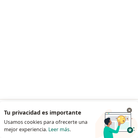
Este especialista no ofrece reserva de cita en línea en esta dirección.
Solicita una cita
Dr. Hugo A Rodriguez
·
Ver más
Ortopedista y traumatólogo
5 opiniones
Cra 16A No 82-46 Cons 401, Bogotá
•
Mapa
Tu privacidad es importante
Ir a la app
Consultorio privado
Usamos cookies para ofrecerte una
Visita Ortopedia y Traumatología
Precio sin especificar
mejor experiencia.
Leer más
.
Continuar en el navegador
Este especialista no ofrece reserva de cita en línea en esta dirección.