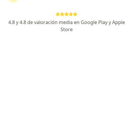
Dr. Wilson Alberto Restrepo Espinosa
·
Ver más
Ortopedista y traumatólogo
26 opiniones
4.8 y 4.8 de valoración media en Google Play y Apple
Store
Cra. 1 Este #4-3, Mosquera
•
Mapa
Ips Sigmedical
Consulta de Ortopedia y Traumatología
$ 198.000
Este especialista no ofrece reserva de cita en línea en esta dirección.
Solicita una cita