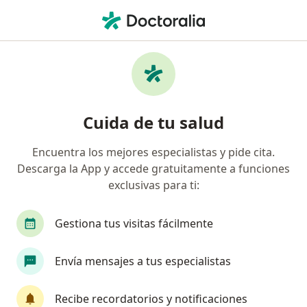
Men
Ortopedista Y Traumatólogo • Facatativá, Cundinamarca
Filtros
Seguro
Mapa
Ortopedistas y traumatólogos en
Cuida de tu salud
Facatativá
Encuentra los mejores especialistas y pide cita.
Descarga la App y accede gratuitamente a funciones
¿Cuál es tu compañía aseguradora?
exclusivas para ti:
Gestiona tus visitas fácilmente
Envía mensajes a tus especialistas
Recibe recordatorios y notificaciones