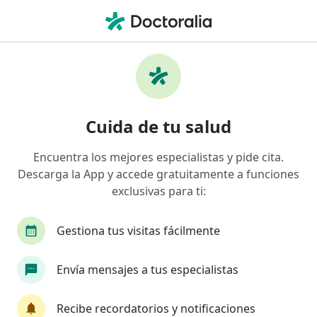
Men
Ortopedista Y Traumatólogo • Cartagena, Bolívar
Filtros
Seguro
Mapa
Ortopedistas y traumatólogos en
Cuida de tu salud
Cartagena
Encuentra los mejores especialistas y pide cita.
Descarga la App y accede gratuitamente a funciones
¿Cuál es tu compañía aseguradora?
exclusivas para ti:
Compañía De Medicina Prepagada Colsanitas S.A.
Gestiona tus visitas fácilmente
Envía mensajes a tus especialistas
Recibe recordatorios y notificaciones