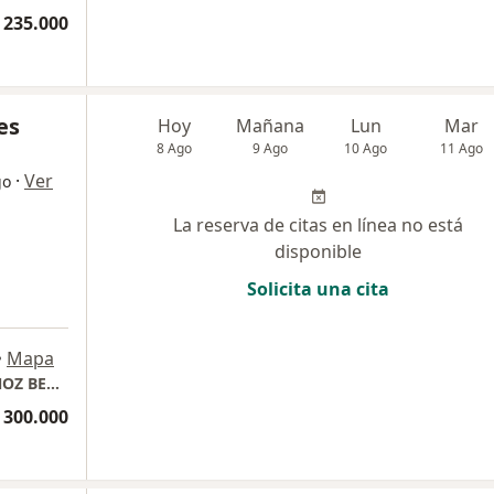
 235.000
es
Hoy
Mañana
Lun
Mar
8 Ago
9 Ago
10 Ago
11 Ago
·
Ver
go
La reserva de citas en línea no está
disponible
Solicita una cita
•
Mapa
CONSULTORIO PRIVADO DR. FEDERICO MUÑOZ BERRÍO
 300.000