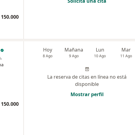
Solicita una cita
 150.000
c
Hoy
Mañana
Lun
Mar
8 Ago
9 Ago
10 Ago
11 Ago
,
na
La reserva de citas en línea no está
disponible
Mostrar perfil
 150.000