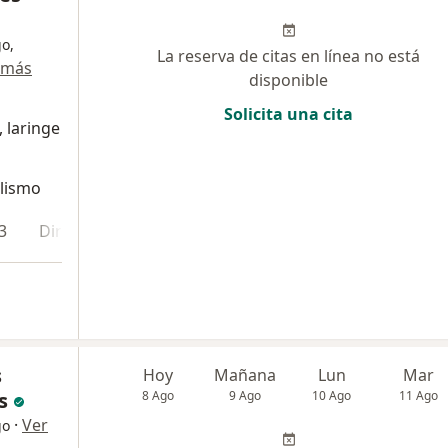
o,
La reserva de citas en línea no está
 más
disponible
Solicita una cita
, laringe
alismo
3
Dirección 4
En línea
s
Hoy
Mañana
Lun
Mar
s
8 Ago
9 Ago
10 Ago
11 Ago
·
Ver
go