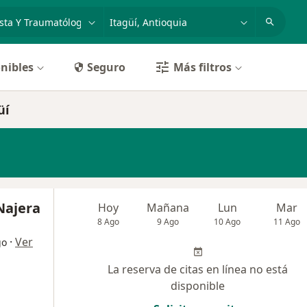
dad, enfermedad o nombre
p. ej. Bogotá
nibles
Seguro
Más filtros
üí
 Najera
Hoy
Mañana
Lun
Mar
8 Ago
9 Ago
10 Ago
11 Ago
·
Ver
go
La reserva de citas en línea no está
disponible