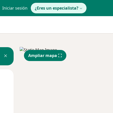
Iniciar sesión
¿Eres un especialista?
Ampliar mapa
Mié
Jue
Vie
12 Ago
13 Ago
14 Ago