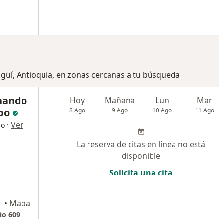
tagüí, Antioquia, en zonas cercanas a tu búsqueda
rnando
Hoy
Mañana
Lun
Mar
po
8 Ago
9 Ago
10 Ago
11 Ago
·
Ver
go
La reserva de citas en línea no está
disponible
Solicita una cita
•
Mapa
io 609