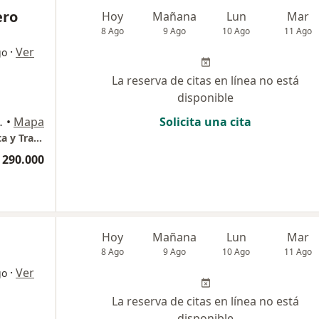
ero
Hoy
Mañana
Lun
Mar
8 Ago
9 Ago
10 Ago
11 Ago
·
Ver
go
La reserva de citas en línea no está
disponible
rio 408 piso 4, Medellín
•
Mapa
Solicita una cita
Colsultorio Dr Guillermo Forero - Ortopedista y Traumatólogo
 290.000
Hoy
Mañana
Lun
Mar
8 Ago
9 Ago
10 Ago
11 Ago
·
Ver
go
La reserva de citas en línea no está
disponible