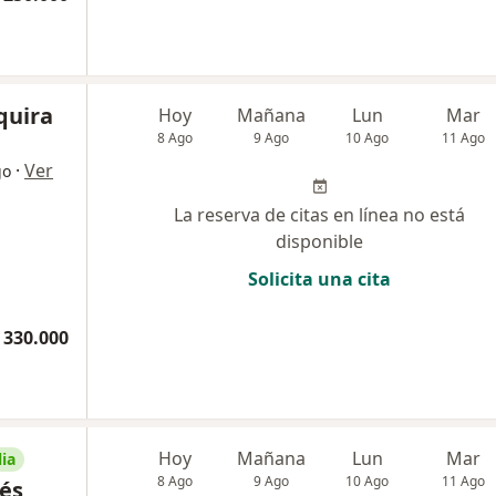
quira
Hoy
Mañana
Lun
Mar
8 Ago
9 Ago
10 Ago
11 Ago
·
Ver
go
La reserva de citas en línea no está
disponible
Solicita una cita
 330.000
Hoy
Mañana
Lun
Mar
ia
8 Ago
9 Ago
10 Ago
11 Ago
rés