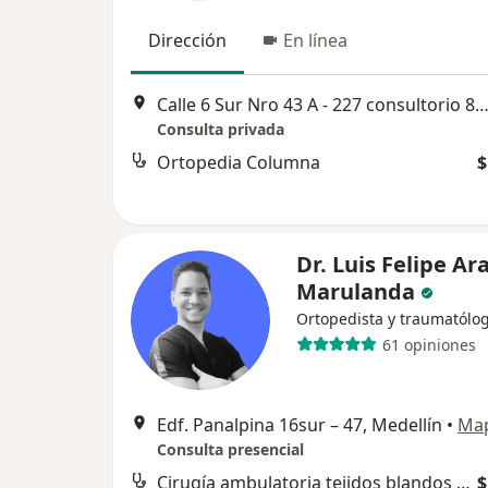
Dirección
En línea
Calle 6 Sur Nro 43 A - 227 consultorio 875/Torre Médica Oviedo, El poblado, M
Consulta privada
Ortopedia Columna
$
Dr. Luis Felipe A
Marulanda
Ortopedista y traumatólo
61 opiniones
Edf. Panalpina 16sur – 47, Medellín
•
Ma
Consulta presencial
Cirugía ambulatoria tejidos blandos de mano y muñeca
$