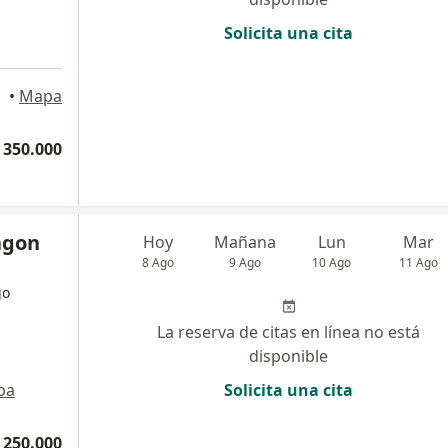
Solicita una cita
edellín
•
Mapa
 350.000
ragon
Hoy
Mañana
Lun
Mar
8 Ago
9 Ago
10 Ago
11 Ago
go
La reserva de citas en línea no está
disponible
pa
Solicita una cita
 250.000