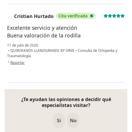
Cristian Hurtado
Cita verificada
C
Excelente servicio y atención
Buena valoración de la rodilla
11 de julio de 2026
•
QUIROFANOS LLANOGRANDE BY ORVE
•
Consulta de Ortopedia y
Traumatología
en opinión del usuario Cristian Hurtado
•
Reportar
¿Te ayudan las opiniones a decidir qué
especialistas visitar?
Si
No