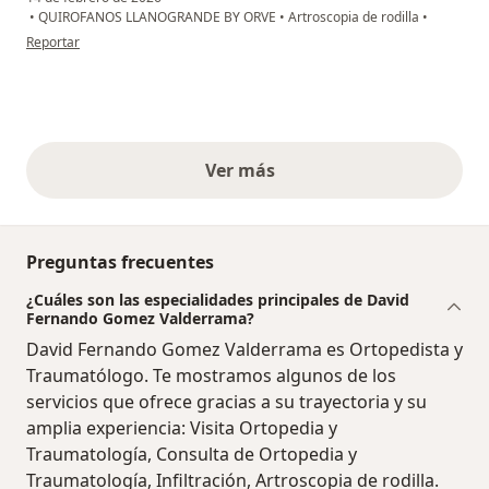
•
QUIROFANOS LLANOGRANDE BY ORVE
•
Artroscopia de rodilla
•
en opinión del usuario Gildardo bedoya
Reportar
Ver más
opiniones anteriores
Preguntas frecuentes
¿Cuáles son las especialidades principales de David
Fernando Gomez Valderrama?
David Fernando Gomez Valderrama es Ortopedista y
Traumatólogo. Te mostramos algunos de los
servicios que ofrece gracias a su trayectoria y su
amplia experiencia: Visita Ortopedia y
Traumatología, Consulta de Ortopedia y
Traumatología, Infiltración, Artroscopia de rodilla.