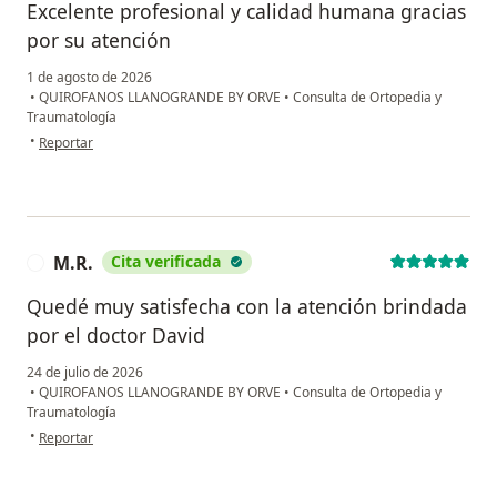
Excelente profesional y calidad humana gracias
por su atención
1 de agosto de 2026
•
QUIROFANOS LLANOGRANDE BY ORVE
•
Consulta de Ortopedia y
Traumatología
en opinión del usuario Clara Elena Ramírez
•
Reportar
M.R.
Cita verificada
M
Quedé muy satisfecha con la atención brindada
por el doctor David
24 de julio de 2026
•
QUIROFANOS LLANOGRANDE BY ORVE
•
Consulta de Ortopedia y
Traumatología
en opinión del usuario M.R.
•
Reportar