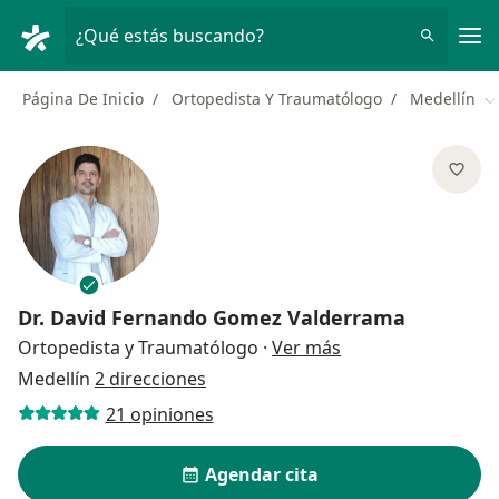
Men
¿Qué estás buscando?
Página De Inicio
Ortopedista Y Traumatólogo
Medellín
C
Dr.
David Fernando Gomez Valderrama
sobre las especial
Ortopedista y Traumatólogo
·
Ver más
Medellín
2 direcciones
21 opiniones
Agendar cita