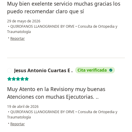
Muy bien exelente servicio muchas gracias los
puedo recomendar claro que sí
29 de mayo de 2026
•
QUIROFANOS LLANOGRANDE BY ORVE
•
Consulta de Ortopedia y
Traumatología
en opinión del usuario Jaime Narváez
•
Reportar
Jesus Antonio Cuartas E .
Cita verificada
J
Muy Atento en la Revisiony muy buenas
Atenciones con muchas Ejecutorias. ..
19 de abril de 2026
•
QUIROFANOS LLANOGRANDE BY ORVE
•
Consulta de Ortopedia y
Traumatología
en opinión del usuario Jesus Antonio Cuartas E .
•
Reportar