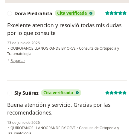
Dora Piedrahita
Cita verificada
D
Excelente atencion y resolvió todas mis dudas
por lo que consulte
27 de junio de 2026
•
QUIROFANOS LLANOGRANDE BY ORVE
•
Consulta de Ortopedia y
Traumatología
en opinión del usuario Dora Piedrahita
•
Reportar
Sly Suárez
Cita verificada
S
Buena atención y servicio. Gracias por las
recomendaciones.
13 de junio de 2026
•
QUIROFANOS LLANOGRANDE BY ORVE
•
Consulta de Ortopedia y
Traumatología