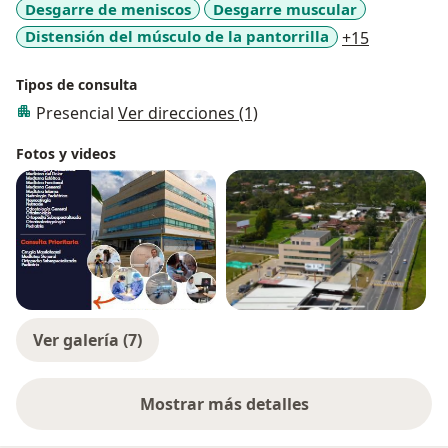
Desgarre de meniscos
Desgarre muscular
a11y_sr_m
Distensión del músculo de la pantorrilla
+15
Tipos de consulta
Presencial
Ver direcciones (1)
Fotos y videos
Ver galería (7)
Mostrar más detalles
sobre la experiencia