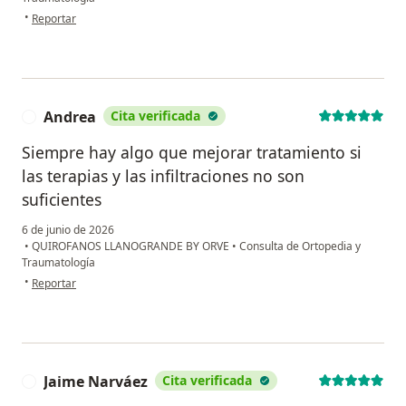
en opinión del usuario Sly Suárez
•
Reportar
Andrea
Cita verificada
A
Siempre hay algo que mejorar tratamiento si
las terapias y las infiltraciones no son
suficientes
6 de junio de 2026
•
QUIROFANOS LLANOGRANDE BY ORVE
•
Consulta de Ortopedia y
Traumatología
en opinión del usuario Andrea
•
Reportar
Jaime Narváez
Cita verificada
J