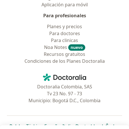
Aplicación para móvil
Para profesionales
Planes y precios
Para doctores
Para clinicas
Noa Notes
nuevo
Recursos gratuitos
Condiciones de los Planes Doctoralia
Contacto
Doctoralia - Página de inicio
Doctoralia Colombia, SAS
Tv 23 No. 97 - 73
Municipio: Bogotá D.C., Colombia
se abre en una nueva pestaña
se abre en una nueva pestaña
se abre en una nueva pestaña
se abre en una nueva pes
se abre en 
se a
Polska
,
Türkiye
,
España
,
Italia
,
Deutschland
,
Česko
,