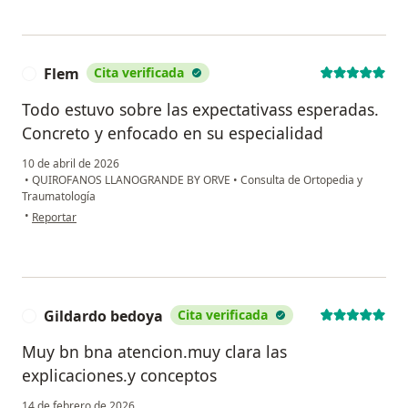
Flem
Cita verificada
F
Todo estuvo sobre las expectativass esperadas.
Concreto y enfocado en su especialidad
10 de abril de 2026
•
QUIROFANOS LLANOGRANDE BY ORVE
•
Consulta de Ortopedia y
Traumatología
en opinión del usuario Flem
•
Reportar
Gildardo bedoya
Cita verificada
G
Muy bn bna atencion.muy clara las
explicaciones.y conceptos
14 de febrero de 2026