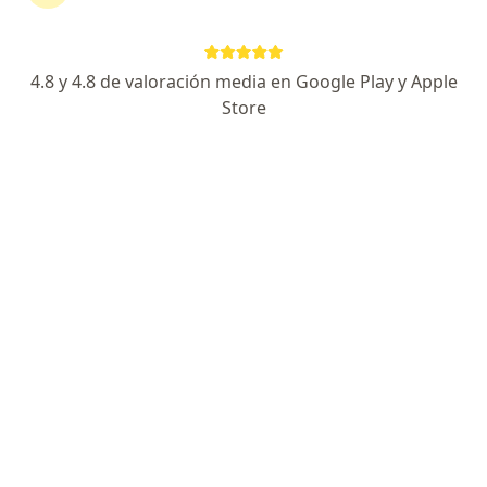
62 opiniones
Cra 23 # 49-30, Manizales
•
Mapa
Consultorio Hospital Infantil de la Cruz Roja Seccional Caldas*
4.8 y 4.8 de valoración media en Google Play y Apple
Store
Acepta Medplus Medicina Prepagada S.A.
Manejo ortopedico de fracturas de la mano
Este especialista no ofrece reserva de cita en línea en esta dirección.
Solicita una cita
Dr. Juan Carlos Vasco