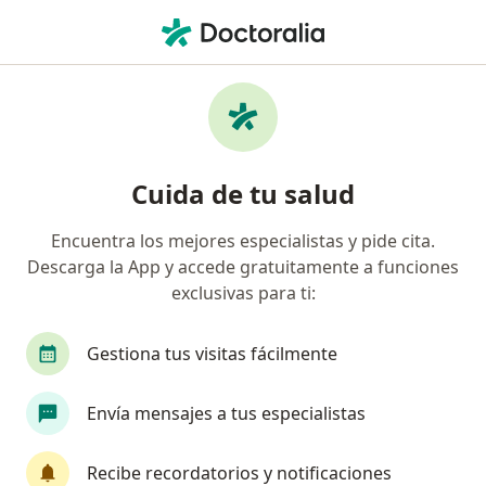
Men
Ortopedista Y Traumatólogo • Manizales, Caldas
Filtros
Seguro:
Medplus Medicina Pr
Ortopedistas y traumatólogos
Cuida de tu salud
recomendados de Medplus Medicina
Prepagada S.A. en Manizales
Encuentra los mejores especialistas y pide cita.
Descarga la App y accede gratuitamente a funciones
exclusivas para ti:
Gestiona tus visitas fácilmente
Envía mensajes a tus especialistas
Dr. Oscar Andres Gallo Arias
Recibe recordatorios y notificaciones
·
Ver más
Ortopedista y traumatólogo, Ortopedista infantil