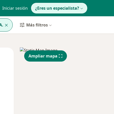
Iniciar sesión
¿Eres un especialista?
A.
Más filtros
Mar
Mié
Jue
Ampliar mapa
11 Ago
12 Ago
13 Ago