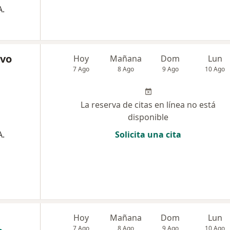
A.
avo
Hoy
Mañana
Dom
Lun
7 Ago
8 Ago
9 Ago
10 Ago
La reserva de citas en línea no está
disponible
A.
Solicita una cita
Hoy
Mañana
Dom
Lun
7 Ago
8 Ago
9 Ago
10 Ago