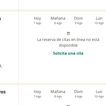
a
Hoy
Mañana
Dom
Lun
7 Ago
8 Ago
9 Ago
10 Ago
La reserva de citas en línea no está
disponible
Solicita una cita
A.
yos
Hoy
Mañana
Dom
Lun
7 Ago
8 Ago
9 Ago
10 Ago