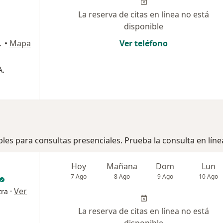
La reserva de citas en línea no está
disponible
 51, Manizales
•
Mapa
Ver teléfono
A.
bles para consultas presenciales. Prueba la consulta en líne
Hoy
Mañana
Dom
Lun
7 Ago
8 Ago
9 Ago
10 Ago
·
Ver
tra
La reserva de citas en línea no está