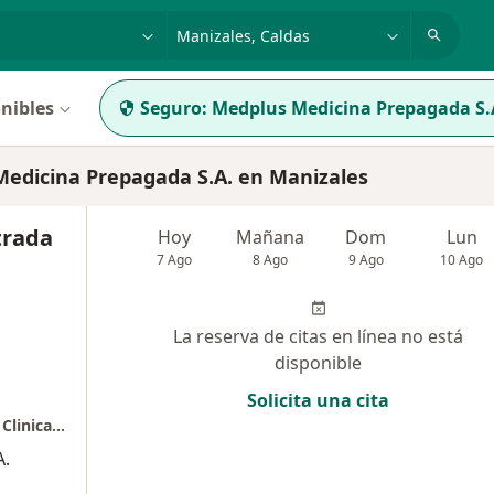
dad, enfermedad o nombre
p. ej. Bogotá
nibles
Seguro:
Medplus Medicina Prepagada S.
edicina Prepagada S.A. en Manizales
trada
Hoy
Mañana
Dom
Lun
7 Ago
8 Ago
9 Ago
10 Ago
La reserva de citas en línea no está
disponible
Solicita una cita
Consulta Presencial - Dra. Ana Clara Estrada Clinica Santillana
A.