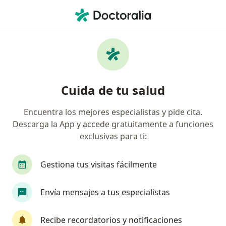
Men
Ortopedista Y Traumatólogo • Manizales, Caldas
Filtros
Seguro:
Aliansalud Entidad P
Ortopedistas y traumatólogos
Cuida de tu salud
recomendados de Aliansalud Entidad
Promotora De Salud S.A. en Manizales
Encuentra los mejores especialistas y pide cita.
Descarga la App y accede gratuitamente a funciones
exclusivas para ti:
Gestiona tus visitas fácilmente
Envía mensajes a tus especialistas
Dr. Juan Carlos Vasco
Recibe recordatorios y notificaciones
Ortopedista y traumatólogo