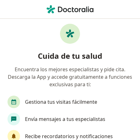
Men
Ortopedista Y Traumatólogo • Mosquera, Cundinamarca
Filtros
Seguro:
Compañía De Seguros
Ortopedistas y traumatólogos
Cuida de tu salud
recomendados de Compañía De Seguros
Bolívar S.A. en Mosquera
Encuentra los mejores especialistas y pide cita.
Descarga la App y accede gratuitamente a funciones
exclusivas para ti:
Gestiona tus visitas fácilmente
Envía mensajes a tus especialistas
Dr. Wilson Alberto Restrepo Espinosa
Recibe recordatorios y notificaciones
·
Ver más
Ortopedista y traumatólogo