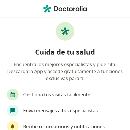
Men
Ortopedista Y Traumatólogo • Bogotá, Cundinamarca
Filtros
Seguro:
Compañía De Seguros
Ortopedistas y traumatólogos
Cuida de tu salud
recomendados de Compañía De Seguros
Bolívar S.A. en Bogotá
Encuentra los mejores especialistas y pide cita.
Descarga la App y accede gratuitamente a funciones
exclusivas para ti:
Gestiona tus visitas fácilmente
Envía mensajes a tus especialistas
Destacado
Recibe recordatorios y notificaciones
Dr. Pablo Arango Restrepo