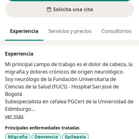
Solicita una cita
Experiencia
Servicios y precios
Consultorios
Experiencia
Mi principal campo de trabajo es el dolor de cabeza, la
migraña y dolores crónicos de origen neurológico.
Soy neurólogo de la Fundación Universitaria de
Ciencias de la Salud (FUCS) - Hospital San José de
Bogotá
Subespecialista en cefalea PGCert de la Universidad de
Edimburgo
Acerca de mí
Maestría en Dolor y Cefalea de la Universidad de
ver más
Edimburgo
Principales enfermedades tratadas
Miembro de la Asociación Colombiana de Neurología
Migraña
Demencia
Epilepsia
(ACN)