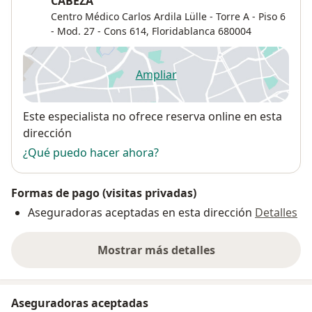
CABEZA
Centro Médico Carlos Ardila Lülle - Torre A - Piso 6
- Mod. 27 - Cons 614,
Floridablanca
680004
Ampliar
se abre en una nueva pestañ
Disponibilidad
Este especialista no ofrece reserva online en esta
dirección
¿Qué puedo hacer ahora?
Formas de pago (visitas privadas)
Aseguradoras aceptadas en esta dirección
Detalles
Mostrar más detalles
sobre la dirección
Aseguradoras aceptadas