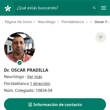
Men
¿Qué estás buscando?
Página De Inicio
Neurólogo
Floridablanca
Oscar Pra
Cambiar de ci
Dr.
OSCAR PRADILLA
sobre las especializaciones
Neurólogo
·
Ver más
Floridablanca
1 dirección
Núm. Colegiado: 10834-04
Información de contacto