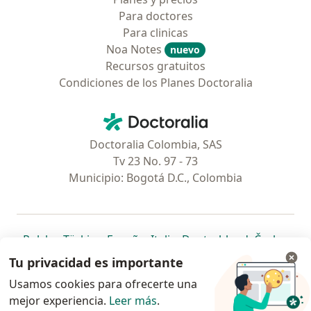
Para doctores
Para clinicas
Noa Notes
nuevo
Recursos gratuitos
Condiciones de los Planes Doctoralia
Contacto
Doctoralia - Página de inicio
Doctoralia Colombia, SAS
Tv 23 No. 97 - 73
Municipio: Bogotá D.C., Colombia
se abre en una nueva pestaña
se abre en una nueva pestaña
se abre en una nueva pestaña
se abre en una nueva pes
se abre en 
se a
Polska
,
Türkiye
,
España
,
Italia
,
Deutschland
,
Česko
,
se abre en una nueva pestaña
se abre en una nueva pestaña
se abre en una nueva pestaña
se abre en una nueva p
se abre en 
se abr
Portugal
,
México
,
Chile
,
Brasil
,
Argentina
,
Perú
,
Tu privacidad es importante
se abre en una nueva pe
Colombia
Usamos cookies para ofrecerte una
mejor experiencia.
www.doctoralia.co © 2026 - Encuentra tu
Leer más
.