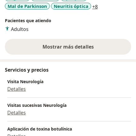
a11y_sr_more_di
Mal de Parkinson
Neuritis óptica
+8
Miembro del Comité de Cefalea de la ACN
Pacientes que atiendo
Adultos
Mostrar más detalles
sobre la experiencia
Servicios y precios
Visita Neurología
Detalles
Visitas sucesivas Neurología
Detalles
Aplicación de toxina botulínica