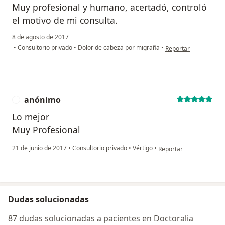
Muy profesional y humano, acertadó, controló
el motivo de mi consulta.
8 de agosto de 2017
en opinión del usuar
•
Consultorio privado
•
Dolor de cabeza por migraña
•
Reportar
anónimo
A
Lo mejor
Muy Profesional
en opinión del usuario
21 de junio de 2017
•
Consultorio privado
•
Vértigo
•
Reportar
Dudas solucionadas
87 dudas solucionadas a pacientes en Doctoralia