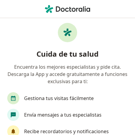
Men
Otorrinolaringólogo • Zona 9, Medellín, Antioquia
Filtros
Seguro
Mapa
Otorrinolaringólogos en Zona 9, Medellín
Cuida de tu salud
Encuentra los mejores especialistas y pide cita.
¿Cuál es tu compañía aseguradora?
Descarga la App y accede gratuitamente a funciones
Compañía De Medicina Prepagada Colsanitas S.A.
exclusivas para ti:
Gestiona tus visitas fácilmente
Envía mensajes a tus especialistas
Recibe recordatorios y notificaciones