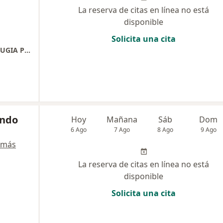
La reserva de citas en línea no está
disponible
Solicita una cita
CONSULTA OTORRINOLARINGOLOGIA O CIRUGIA PLASTICA FACIAL
ando
Hoy
Mañana
Sáb
Dom
6 Ago
7 Ago
8 Ago
9 Ago
 más
La reserva de citas en línea no está
disponible
Solicita una cita