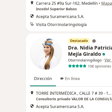
Carrera 25 #9a Sur-162, Medellín
•
Mapa
Incodol Superior Balsos
Acepta Suramericana S.A.
Visita Otorrinolaringología
Destacado
Dra. Nidia Patrici
Mejía Giraldo
·
Ver
Otorrinolaringólogo
108 opiniones
Dirección
En línea
TORRE INTERMÉDICA , CALLE 7 # 39 - 197 , CONSULTORIO 1602 , POBLADO CITAS POR TELEFONO Y POR WHATSAPP, Medellín
Acepta Suramericana S.A.