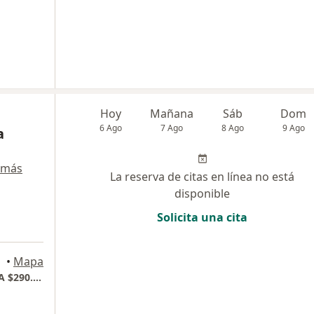
Hoy
Mañana
Sáb
Dom
6 Ago
7 Ago
8 Ago
9 Ago
a
 más
La reserva de citas en línea no está
disponible
Solicita una cita
•
Mapa
Consultorio privado VALOR DE LA CONSULTA $290.000 POBLADO MEDELLIN