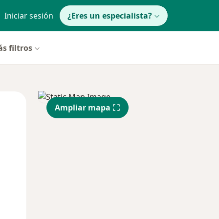
Iniciar sesión
¿Eres un especialista?
s filtros
Lun
Mar
Mié
Ampliar mapa
10 Ago
11 Ago
12 Ago