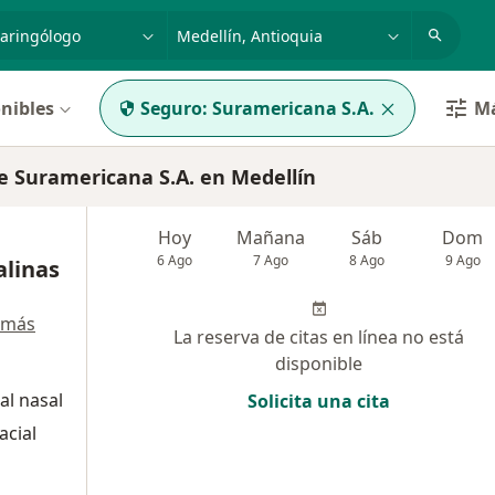
dad, enfermedad o nombre
p. ej. Bogotá
nibles
Seguro:
Suramericana S.A.
Má
 Suramericana S.A. en Medellín
Hoy
Mañana
Sáb
Dom
6 Ago
7 Ago
8 Ago
9 Ago
alinas
 más
La reserva de citas en línea no está
disponible
al nasal
Solicita una cita
acial