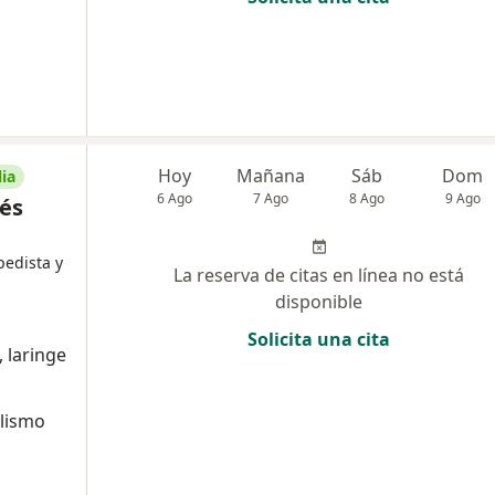
Hoy
Mañana
Sáb
Dom
ia
6 Ago
7 Ago
8 Ago
9 Ago
rés
pedista y
La reserva de citas en línea no está
disponible
Solicita una cita
, laringe
alismo