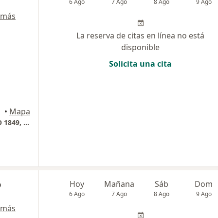
6 Ago
7 Ago
8 Ago
9 Ago
 más
La reserva de citas en línea no está
disponible
Solicita una cita
ellín
•
Mapa
TORRE MEDICA 2, EL TESORO, CONSULTORIO 1849, VITALITY
o
Hoy
Mañana
Sáb
Dom
6 Ago
7 Ago
8 Ago
9 Ago
 más