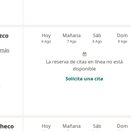
zco
Hoy
Mañana
Sáb
Dom
6 Ago
7 Ago
8 Ago
9 Ago
 más
La reserva de citas en línea no está
disponible
Solicita una cita
t
checo
Hoy
Mañana
Sáb
Dom