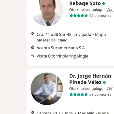
Rebage Soto
·
Ver
Otorrinolaringólogo
69 opiniones
Cra. 41 #38 Sur-48, Envigado
•
Mapa
My Medical Clinic
Acepta Suramericana S.A.
Visita Otorrinolaringología
Dr. Jorge Hernán
Pineda Vélez
·
Ver
Otorrinolaringólogo
69 opiniones
Carrera 20 2 Sur 185, Medellín
•
Mapa