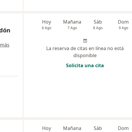
Hoy
Mañana
Sáb
Dom
6 Ago
7 Ago
8 Ago
9 Ago
ndón
 más
La reserva de citas en línea no está
disponible
Solicita una cita
a
Hoy
Mañana
Sáb
Dom