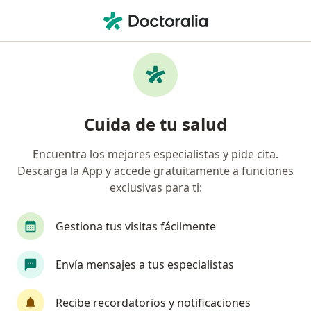
Men
Otorrinolaringólogo • Medellín, Antioquia
Filtros
Seguro:
Axa Colpatria Medici
Otorrinolaringólogos recomendados de Axa
Cuida de tu salud
Colpatria Medicina Prepagada S.A. en
Medellín
Encuentra los mejores especialistas y pide cita.
Descarga la App y accede gratuitamente a funciones
exclusivas para ti:
Gestiona tus visitas fácilmente
Envía mensajes a tus especialistas
Destacado
Recibe recordatorios y notificaciones
Dr. Jose Jaime Pacheco Agredo