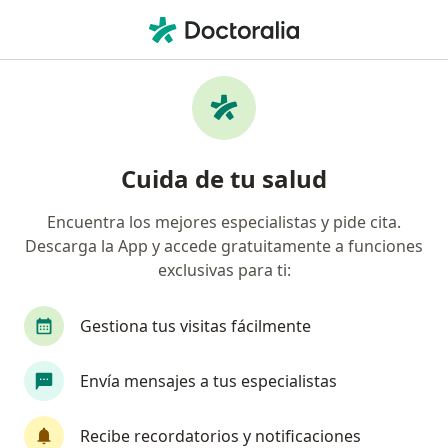
Men
Otorrinolaringólogo • Villavicencio, Meta
Filtros
Seguro:
Medplus Medicina Pr
Otorrinolaringólogos recomendados de
Cuida de tu salud
Medplus Medicina Prepagada S.A. en
Villavicencio
Encuentra los mejores especialistas y pide cita.
Descarga la App y accede gratuitamente a funciones
exclusivas para ti:
Gestiona tus visitas fácilmente
Envía mensajes a tus especialistas
Dr. Luis Carlos Castro Gonzalez
Recibe recordatorios y notificaciones
·
Ver más
Otorrinolaringólogo