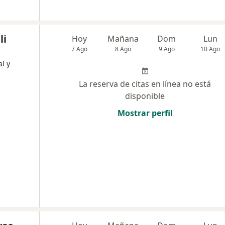
li
Hoy
Mañana
Dom
Lun
7 Ago
8 Ago
9 Ago
10 Ago
al y
La reserva de citas en línea no está
disponible
Mostrar perfil