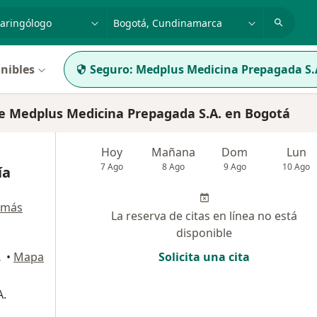
dad, enfermedad o nombre
p. ej. Bogotá
nibles
Seguro:
Medplus Medicina Prepagada S.
e Medplus Medicina Prepagada S.A. en Bogotá
Hoy
Mañana
Dom
Lun
7 Ago
8 Ago
9 Ago
10 Ago
ía
 más
La reserva de citas en línea no está
disponible
OUNTRY), Bogotá
•
Mapa
Solicita una cita
A.