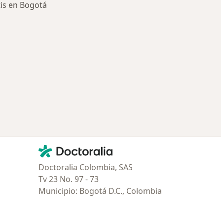
tis en Bogotá
ría: Enfermedades más tratadas
Contacto
Doctoralia - Página de inicio
Doctoralia Colombia, SAS
Tv 23 No. 97 - 73
Municipio: Bogotá D.C., Colombia