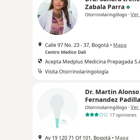
Zabala Parra
·
Ver
Otorrinolaringólogo
Calle 97 No. 23 - 37, Bogotá
•
Mapa
Centro Medico Dali
Acepta Medplus Medicina Prepagada S.
Visita Otorrinolaringología
Dr. Martin Alonso
Fernandez Padill
·
Ver
Otorrinolaringólogo
17 opiniones
Av 19 120 71 Of 101, Bogotá
•
Mapa