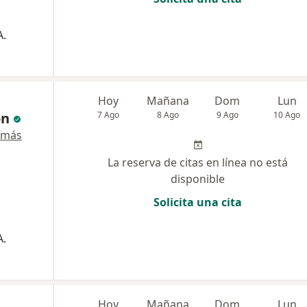
A.
Hoy
Mañana
Dom
Lun
ón
7 Ago
8 Ago
9 Ago
10 Ago
 más
La reserva de citas en línea no está
disponible
Solicita una cita
A.
Hoy
Mañana
Dom
Lun