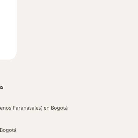
as
s Senos Paranasales) en Bogotá
 Bogotá