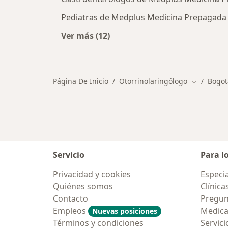
Pediatras de Medplus Medicina Prepagada 
Ver más (12)
Más en esta categoría: Otros espec
Página De Inicio
Otorrinolaringólogo
Bogot
Cambiar d
Servicio
Para l
Privacidad y cookies
Especia
Quiénes somos
Clínica
Contacto
Pregun
Empleos
Medic
Nuevas posiciones
Términos y condiciones
Servici