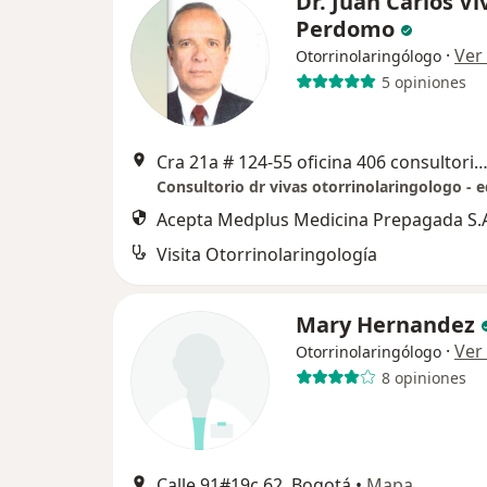
Dr. Juan Carlos Vi
Perdomo
·
Ver
Otorrinolaringólogo
5 opiniones
Cra 21a # 124-55 oficina 406 consultorio 1, Bo
Acepta Medplus Medicina Prepagada S.
Visita Otorrinolaringología
Mary Hernandez
·
Ver
Otorrinolaringólogo
8 opiniones
Calle 91#19c 62, Bogotá
•
Mapa