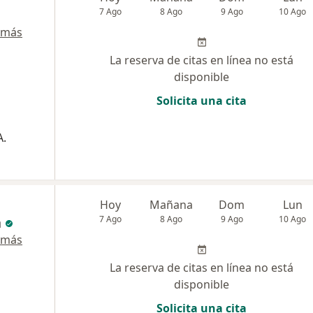
7 Ago
8 Ago
9 Ago
10 Ago
 más
La reserva de citas en línea no está
disponible
Solicita una cita
A.
Hoy
Mañana
Dom
Lun
a
7 Ago
8 Ago
9 Ago
10 Ago
 más
La reserva de citas en línea no está
disponible
Solicita una cita