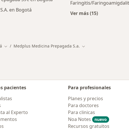
Faringitis/Faringoamigdali
S.A. en Bogotá
Ver más (15)
Más en esta catego
ialistas de Medplus Medicina Prepagada S.A.
á
Medplus Medicina Prepagada S.a.
e ciudad
Cambiar de ciudad
Cambiar de ciudad
os pacientes
Para profesionales
listas
Planes y precios
s
Para doctores
ta al Experto
Para clinicas
amentos
Noa Notes
nuevo
os
Recursos gratuitos