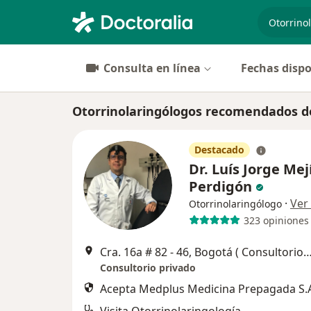
especiali
Consulta en línea
Fechas dispo
Otorrinolaringólogos recomendados d
Destacado
Dr. Luís Jorge Mej
Perdigón
·
Ver
Otorrinolaringólogo
323 opiniones
Cra. 16a # 82 ‐ 46, Bogotá ( Consultorio 701 UNIDAD MEDICA NUEVA CLINICA DEL C
Consultorio privado
Acepta Medplus Medicina Prepagada S.