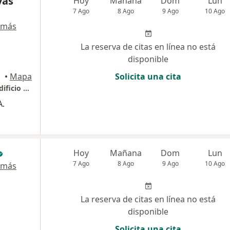
vas
Hoy
Mañana
Dom
Lun
7 Ago
8 Ago
9 Ago
10 Ago
 más
La reserva de citas en línea no está
disponible
gotá
•
Mapa
Solicita una cita
Consultorio dr vivas otorrinolaringologo - edificio cemtrum santa barbara
A.
Hoy
Mañana
Dom
Lun
7 Ago
8 Ago
9 Ago
10 Ago
 más
La reserva de citas en línea no está
disponible
Solicita una cita