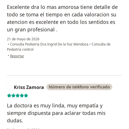
Excelente dra lo mas amorosa tiene detalle de
todo se toma el tiempo en cada valoracion su
atencion es excelente en todo los sentidos es
un gran profesional .
21 de mayo de 2026
•
Consulta Pediatría Dra Ingrid De la hoz Mendoza
•
Consulta de
Pediatría control
en opinión del usuario Yuli vasquez
•
Reportar
Kriss Zamora
Número de teléfono verificado
K
La doctora es muy linda, muy empatía y
siempre dispuesta para aclarar todas mis
dudas.