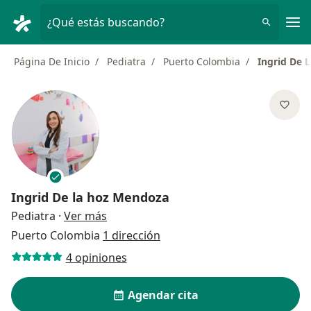
Men
¿Qué estás buscando?
Página De Inicio
Pediatra
Puerto Colombia
Ingrid De 
Ingrid De la hoz Mendoza
sobre las especializaciones
Pediatra
·
Ver más
Puerto Colombia
1 dirección
4 opiniones
Agendar cita