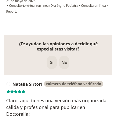
21 de mayo de 2026
•
Consultorio virtual (en línea) Dra Ingrid Pediatra
•
Consulta en línea
•
en opinión del usuario Kriss Zamora
Reportar
¿Te ayudan las opiniones a decidir qué
especialistas visitar?
Si
No
Natalia Sirtori
Número de teléfono verificado
N
Claro, aquí tienes una versión más organizada,
cálida y profesional para publicar en
Doctoralia: