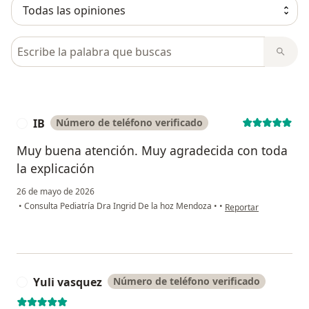
Busca en opiniones
IB
Número de teléfono verificado
I
Muy buena atención. Muy agradecida con toda
la explicación
26 de mayo de 2026
en opinión del usuario
•
Consulta Pediatría Dra Ingrid De la hoz Mendoza
•
•
Reportar
Yuli vasquez
Número de teléfono verificado
Y