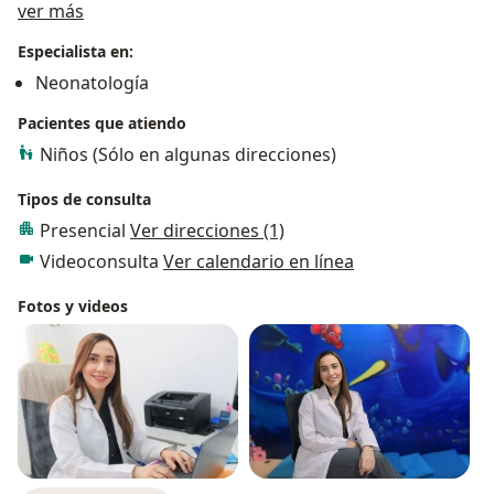
Acerca de mí
ver más
tranquilidad en el proceso de ser padres.
Especialista en:
Neonatología
Pacientes que atiendo
Niños (Sólo en algunas direcciones)
Tipos de consulta
Presencial
Ver direcciones (1)
Videoconsulta
Ver calendario en línea
Fotos y videos