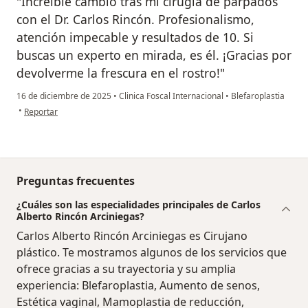
"Increíble cambio tras mi cirugía de párpados
con el Dr. Carlos Rincón. Profesionalismo,
atención impecable y resultados de 10. Si
buscas un experto en mirada, es él. ¡Gracias por
devolverme la frescura en el rostro!"
16 de diciembre de 2025
•
Clinica Foscal Internacional
•
Blefaroplastia
en opinión del usuario Milena Amaya
•
Reportar
Preguntas frecuentes
¿Cuáles son las especialidades principales de Carlos
Alberto Rincón Arciniegas?
Carlos Alberto Rincón Arciniegas es Cirujano
plástico. Te mostramos algunos de los servicios que
ofrece gracias a su trayectoria y su amplia
experiencia: Blefaroplastia, Aumento de senos,
Estética vaginal, Mamoplastia de reducción,