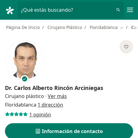
Men
¿Qué estás buscando?
Página De Inicio
Cirujano Plástico
Floridablanca
Car
Cambiar
Dr.
Carlos Alberto Rincón Arciniegas
sobre las especializaciones
Cirujano plástico
·
Ver más
Floridablanca
1 dirección
1 opinión
Información de contacto