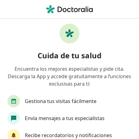
Men
¿Qué estás buscando?
Página De Inicio
Enfermedades
Lipólisis Láser
Lipólisis láser - Información,
Cuida de tu salud
expertos y preguntas frecuentes
Encuentra los mejores especialistas y pide cita.
Descarga la App y accede gratuitamente a funciones
exclusivas para ti:
Información
Pregunta al Experto
Gestiona tus visitas fácilmente
Envía mensajes a tus especialistas
No descuides tu salud
Escoge la consulta en línea para empezar o
Recibe recordatorios y notificaciones