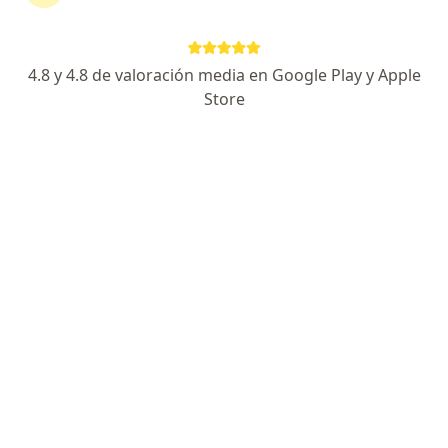
continuar tu tratamiento sin salir de casa. Si lo
necesitas, también puedes reservar una cita
presencial.
4.8 y 4.8 de valoración media en Google Play y Apple
Store
Mostrar especialistas
¿Cómo funciona?
Expertos en lipólisis láser
Ricardo Alfredo Gonzalez
Rodriguez
Cirujano plástico
Bogotá