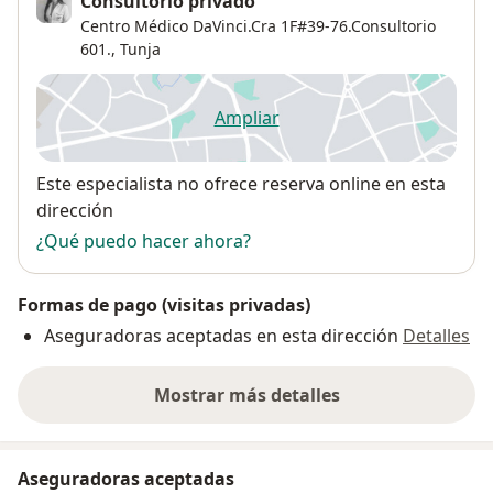
Consultorio privado
Centro Médico DaVinci.Cra 1F#39-76.Consultorio
601.,
Tunja
Ampliar
se abre en una nueva pestañ
Disponibilidad
Este especialista no ofrece reserva online en esta
dirección
¿Qué puedo hacer ahora?
Formas de pago (visitas privadas)
Aseguradoras aceptadas en esta dirección
Detalles
Mostrar más detalles
sobre la dirección
Aseguradoras aceptadas