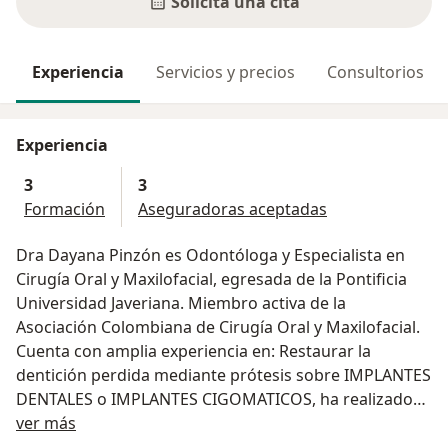
Solicita una cita
Experiencia
Servicios y precios
Consultorios
Experiencia
3
3
Formación
Aseguradoras aceptadas
Dra Dayana Pinzón es Odontóloga y Especialista en
Cirugía Oral y Maxilofacial, egresada de la Pontificia
Universidad Javeriana. Miembro activa de la
Asociación Colombiana de Cirugía Oral y Maxilofacial.
Cuenta con amplia experiencia en: Restaurar la
dentición perdida mediante prótesis sobre IMPLANTES
DENTALES o IMPLANTES CIGOMATICOS, ha realizado
Acerca de mí
mas de 15.000 CIRUGÍAS DE CORDALES exitosas,
ver más
gracias a su técnica que le permite realizar el