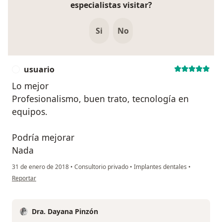
especialistas visitar?
Si
No
usuario
U
Lo mejor
Profesionalismo, buen trato, tecnología en
equipos.
Podría mejorar
Nada
31 de enero de 2018
•
Consultorio privado
•
Implantes dentales
•
en opinión del usuario usuario
Reportar
Dra. Dayana Pinzón