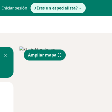
Iniciar sesión
¿Eres un especialista?
Ampliar mapa
Mié
Jue
Vie
12 Ago
13 Ago
14 Ago