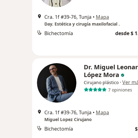
Cra. 1f #39-76, Tunja
•
Mapa
Day. Estética y cirugía maxilofacial .
Bichectomía
desde $ 1
Dr. Miguel Leona
López Mora
·
Ver m
Cirujano plástico
7 opiniones
Cra. 1f #39-76, Tunja
•
Mapa
Miguel Lopez Cirujano
Bichectomía
$