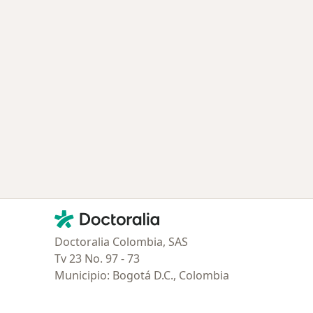
ía: Especialistas más solicitados
Contacto
Doctoralia - Página de inicio
Doctoralia Colombia, SAS
Tv 23 No. 97 - 73
Municipio: Bogotá D.C., Colombia