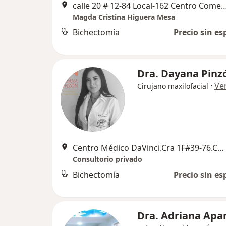
calle 20 # 12-84 Local-162 Centro Comercial Plaza Real 32120504
Magda Cristina Higuera Mesa
Bichectomía
Precio sin es
Dra. Dayana Pinz
·
Ve
Cirujano maxilofacial
Centro Médico DaVinci.Cra 1F#39-76.Consultorio 601., Tunja
Consultorio privado
Bichectomía
Precio sin es
Dra. Adriana Apar