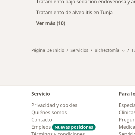
Tratamiento bajo sedación endovenosa y an
Tratamiento de alveolitis en Tunja
Ver más (10)
Más en esta categoría: Otros servic
Página De Inicio
Servicios
Bichectomía
T
Cambia
Servicio
Para l
Privacidad y cookies
Especia
Quiénes somos
Clínica
Contacto
Pregun
Empleos
Medic
Nuevas posiciones
Términos y condiciones
Servici