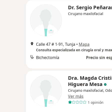
Dr. Sergio Peñar
Cirujano maxilofacial
Calle 47 # 1-91, Tunja
•
Mapa
Consulta especializada en cirugía oral y maxi
Bichectomía
Precio sin es
Dra. Magda Crist
Higuera Mesa
Cirujano maxilofacial, Od
Ver más
1 opinión