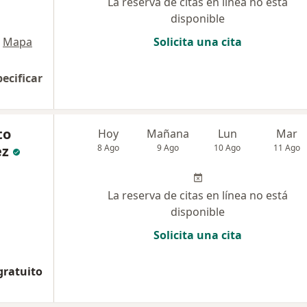
La reserva de citas en línea no está
disponible
Mapa
Solicita una cita
pecificar
to
Hoy
Mañana
Lun
Mar
ez
8 Ago
9 Ago
10 Ago
11 Ago
La reserva de citas en línea no está
disponible
Solicita una cita
gratuito