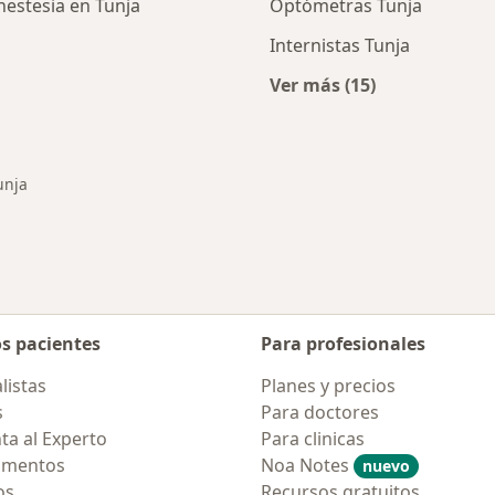
estesia en Tunja
Optómetras Tunja
Internistas Tunja
Ver más (15)
ios en Tunja
Más en esta categor
unja
r de ciudad
os pacientes
Para profesionales
listas
Planes y precios
s
Para doctores
ta al Experto
Para clinicas
amentos
Noa Notes
nuevo
os
Recursos gratuitos