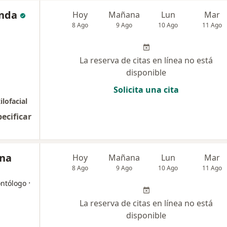
anda
Hoy
Mañana
Lun
Mar
8 Ago
9 Ago
10 Ago
11 Ago
La reserva de citas en línea no está
disponible
Solicita una cita
lofacial
pecificar
ina
Hoy
Mañana
Lun
Mar
8 Ago
9 Ago
10 Ago
11 Ago
·
ontólogo
La reserva de citas en línea no está
disponible