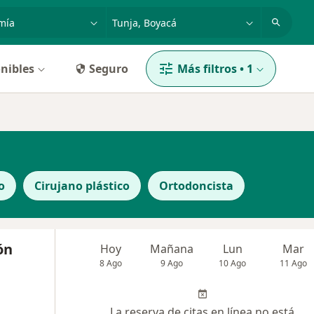
dad, enfermedad o nombre
p. ej. Bogotá
nibles
Seguro
Más filtros
•
1
o
Cirujano plástico
Ortodoncista
ón
Hoy
Mañana
Lun
Mar
8 Ago
9 Ago
10 Ago
11 Ago
La reserva de citas en línea no está