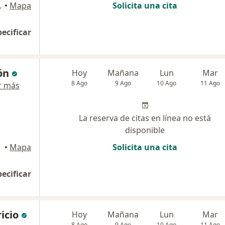
70 - 7407743, Tunja
•
Mapa
Solicita una cita
pecificar
ón
Hoy
Mañana
Lun
Mar
8 Ago
9 Ago
10 Ago
11 Ago
r más
La reserva de citas en línea no está
disponible
•
Mapa
Solicita una cita
pecificar
icio
Hoy
Mañana
Lun
Mar
8 Ago
9 Ago
10 Ago
11 Ago