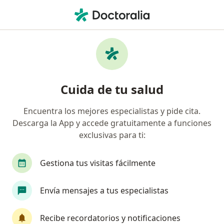
Men
Artrosis • Bucaramanga, Santander
Filtros
• 1
Seguro
Mapa
Especialistas en Artrosis en Bucaramanga
Cuida de tu salud
Encuentra los mejores especialistas y pide cita.
¿Qué especialidad estás buscando?
Descarga la App y accede gratuitamente a funciones
Terapeuta complementario
Internista
Or
exclusivas para ti:
Gestiona tus visitas fácilmente
Envía mensajes a tus especialistas
Recibe recordatorios y notificaciones