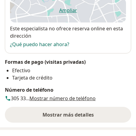
Ampliar
se abre en una nueva pestañ
Disponibilidad
Este especialista no ofrece reserva online en esta
dirección
¿Qué puedo hacer ahora?
Formas de pago (visitas privadas)
Efectivo
Tarjeta de crédito
Número de teléfono
305 33...
Mostrar número de teléfono
Mostrar más detalles
sobre la dirección