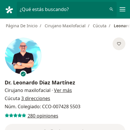
Men
¿Qué estás buscando?
Página De Inicio
Cirujano Maxilofacial
Cúcuta
Leonard
Dr.
Leonardo Diaz Martínez
sobre las especializacione
Cirujano maxilofacial
·
Ver más
Cúcuta
3 direcciones
Núm. Colegiado: CCO-007428 5503
280 opiniones