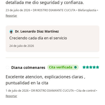
detallada me dio seguridad y confianza.
23 de julio de 2026
•
DR ROSTRO DIAMANTE CUCUTA
•
Blefaroplastia
•
en opinión del usuario MaribelM
Reportar
Dr. Leonardo Diaz Martínez
Creciendo cada día en el servicio
24 de julio de 2026
Diana colmenares
Cita verificada
D
Excelente atencion, explicaciones claras ,
puntualidad en la cita
1 de julio de 2026
•
DR ROSTRO DIAMANTE CUCUTA
•
Cita de control
•
en opinión del usuario Diana colmenares
Reportar