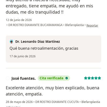
entregado, tiene empatía, me ayudó en mis
dudas, me dio tranquilidad !!
12 de junio de 2026
en opinión del 
•
DR ROSTRO DIAMANTE BUCARAMANGA
•
Blefaroplastia
•
Reportar
Dr. Leonardo Diaz Martínez
Qué buena retroalimentación, gracias
17 de junio de 2026
José fuentes.
Cita verificada
J
Excelente atención, muy bien explicado, buena
atención, empatía.
28 de mayo de 2026
•
DR ROSTRO DIAMANTE CUCUTA
•
Blefaroplastia
en opinión del usuario José fuentes.
•