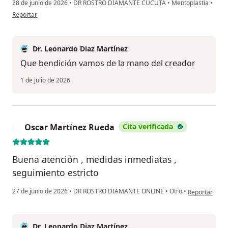
28 de junio de 2026
•
DR ROSTRO DIAMANTE CUCUTA
•
Mentoplastia
•
en opinión del usuario Eli
Reportar
Dr. Leonardo Diaz Martínez
Que bendición vamos de la mano del creador
1 de julio de 2026
Oscar Martínez Rueda
Cita verificada
O
Buena atención , medidas inmediatas ,
seguimiento estricto
en opinión de
27 de junio de 2026
•
DR ROSTRO DIAMANTE ONLINE
•
Otro
•
Reportar
Dr. Leonardo Diaz Martínez