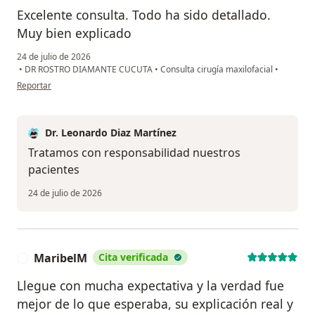
Excelente consulta. Todo ha sido detallado.
Muy bien explicado
24 de julio de 2026
•
DR ROSTRO DIAMANTE CUCUTA
•
Consulta cirugía maxilofacial
•
en opinión del usuario Jose Arias Lengua
Reportar
Dr. Leonardo Diaz Martínez
Tratamos con responsabilidad nuestros
pacientes
24 de julio de 2026
MaribelM
Cita verificada
M
Llegue con mucha expectativa y la verdad fue
mejor de lo que esperaba, su explicación real y