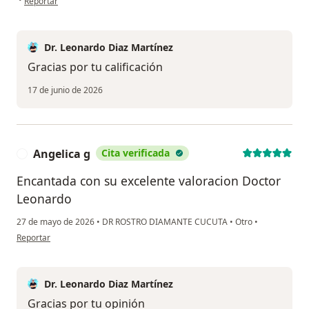
Reportar
Dr. Leonardo Diaz Martínez
Gracias por tu calificación
17 de junio de 2026
Angelica g
Cita verificada
A
Encantada con su excelente valoracion Doctor
Leonardo
27 de mayo de 2026
•
DR ROSTRO DIAMANTE CUCUTA
•
Otro
•
en opinión del usuario Angelica g
Reportar
Dr. Leonardo Diaz Martínez
Gracias por tu opinión