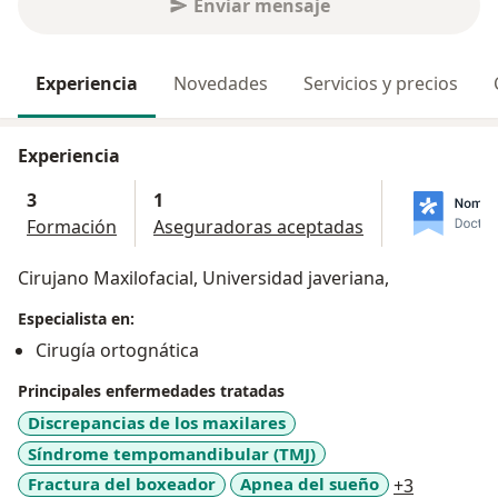
Enviar mensaje
Experiencia
Novedades
Servicios y precios
Experiencia
3
1
Formación
Aseguradoras aceptadas
Cirujano Maxilofacial, Universidad javeriana,
Especialista en:
Cirugía ortognática
Principales enfermedades tratadas
Discrepancias de los maxilares
Síndrome tempomandibular (TMJ)
a11y_sr_m
Fractura del boxeador
Apnea del sueño
+3