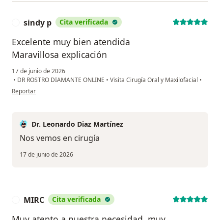
sindy p
Cita verificada
S
Excelente muy bien atendida
Maravillosa explicación
17 de junio de 2026
•
DR ROSTRO DIAMANTE ONLINE
•
Visita Cirugía Oral y Maxilofacial
•
en opinión del usuario sindy p
Reportar
Dr. Leonardo Diaz Martínez
Nos vemos en cirugía
17 de junio de 2026
MIRC
Cita verificada
M
Muy atento a nuestra necesidad, muy