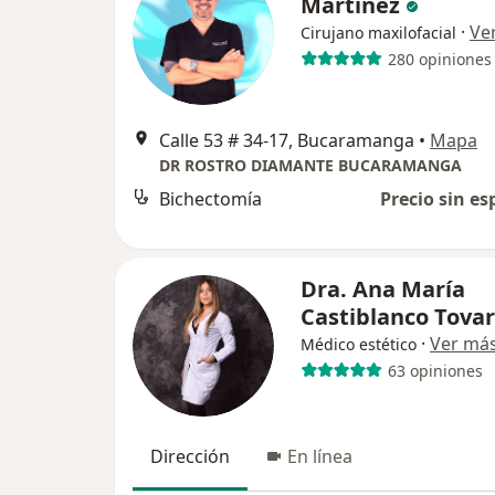
Martínez
·
Ve
Cirujano maxilofacial
280 opiniones
Calle 53 # 34-17, Bucaramanga
•
Mapa
DR ROSTRO DIAMANTE BUCARAMANGA
Bichectomía
Precio sin es
Dra. Ana María
Castiblanco Tovar
·
Ver má
Médico estético
63 opiniones
Dirección
En línea