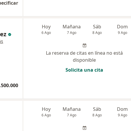
pecificar
Hoy
Mañana
Sáb
Dom
ez
6 Ago
7 Ago
8 Ago
9 Ago
ás
La reserva de citas en línea no está
disponible
Solicita una cita
.500.000
Hoy
Mañana
Sáb
Dom
6 Ago
7 Ago
8 Ago
9 Ago