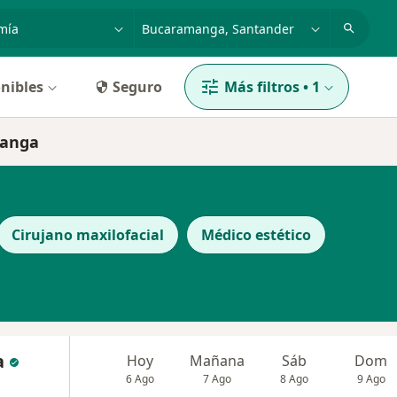
dad, enfermedad o nombre
p. ej. Bogotá
nibles
Seguro
Más filtros
•
1
manga
Cirujano maxilofacial
Médico estético
a
Hoy
Mañana
Sáb
Dom
6 Ago
7 Ago
8 Ago
9 Ago