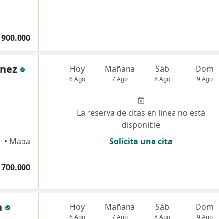
 900.000
inez
Hoy
Mañana
Sáb
Dom
6 Ago
7 Ago
8 Ago
9 Ago
La reserva de citas en línea no está
disponible
anga
•
Mapa
Solicita una cita
 700.000
a
Hoy
Mañana
Sáb
Dom
6 Ago
7 Ago
8 Ago
9 Ago