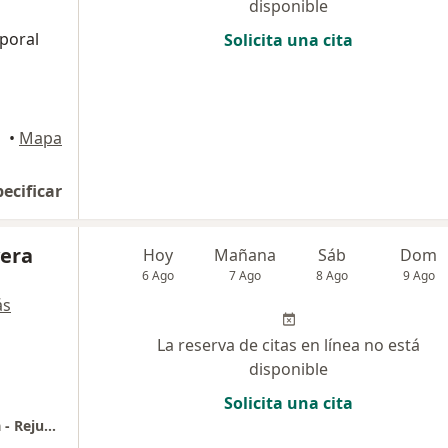
disponible
rporal
Solicita una cita
•
Mapa
pecificar
vera
Hoy
Mañana
Sáb
Dom
6 Ago
7 Ago
8 Ago
9 Ago
ás
La reserva de citas en línea no está
disponible
Solicita una cita
Consulta con Especialista en Cirugía Plástica - Rejuvenecimiento Facial