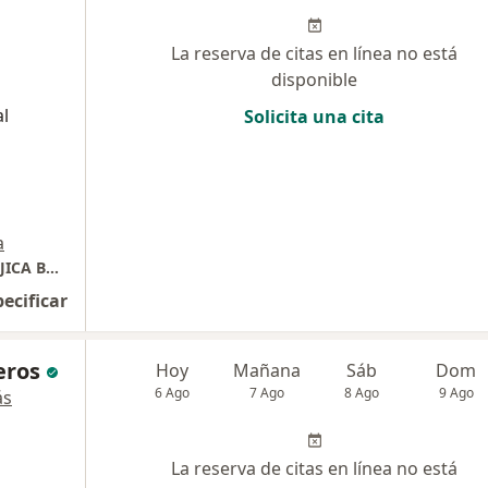
La reserva de citas en línea no está
disponible
al
Solicita una cita
a
CONSULTORIO ODONTOLOGICO MAYRA MUJICA BUCARAMANGA
pecificar
eros
Hoy
Mañana
Sáb
Dom
6 Ago
7 Ago
8 Ago
9 Ago
ás
La reserva de citas en línea no está