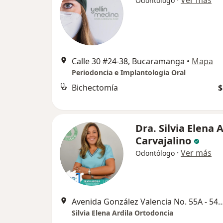
·
Ver más
Odontólogo
Calle 30 #24-38, Bucaramanga
•
Mapa
Periodoncia e Implantologia Oral
Bichectomía
$
Dra. Silvia Elena 
Carvajalino
·
Ver más
Odontólogo
Avenida González Valencia No. 55A - 54 Cons 405. Edificio Deck
Silvia Elena Ardila Ortodoncia