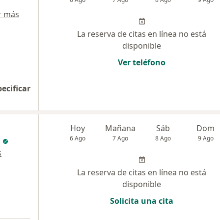
r más
La reserva de citas en línea no está
disponible
Ver teléfono
pecificar
Hoy
Mañana
Sáb
Dom
6 Ago
7 Ago
8 Ago
9 Ago
s
La reserva de citas en línea no está
disponible
Solicita una cita