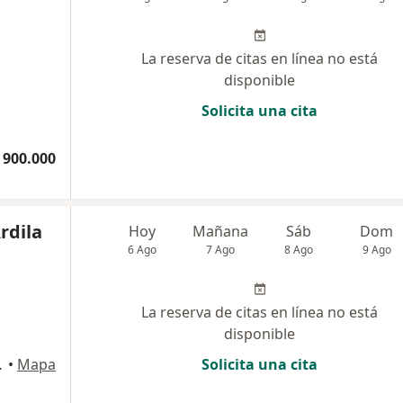
La reserva de citas en línea no está
disponible
Solicita una cita
 900.000
Ardila
Hoy
Mañana
Sáb
Dom
6 Ago
7 Ago
8 Ago
9 Ago
La reserva de citas en línea no está
disponible
 Tower, Bucaramanga
•
Mapa
Solicita una cita