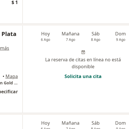
$ 1
 Plata
Hoy
Mañana
Sáb
Dom
6 Ago
7 Ago
8 Ago
9 Ago
 más
La reserva de citas en línea no está
disponible
•
Mapa
Solicita una cita
Consulta BGA, consultorio 609, Edicifio Green Gold Empresarial
pecificar
Hoy
Mañana
Sáb
Dom
6 Ago
7 Ago
8 Ago
9 Ago