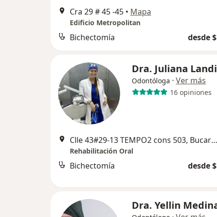
Cra 29 # 45 -45
•
Mapa
Edificio Metropolitan
Bichectomía
desde $
Dra. Juliana Land
·
Ver más
Odontóloga
16 opiniones
Clle 43#29-13 TEMPO2 cons 503, Bucaram
Rehabilitación Oral
Bichectomía
desde $
Dra. Yellin Medin