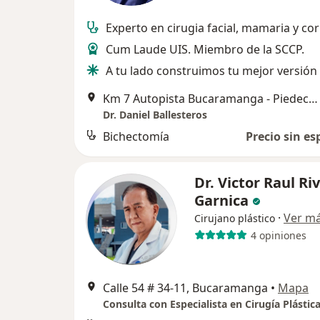
Experto en cirugia facial, mamaria y co
Cum Laude UIS. Miembro de la SCCP.
A tu lado construimos tu mejor versión
Km 7 Autopista Bucaramanga - Piedecuesta, Bucaramanga
Dr. Daniel Ballesteros
Bichectomía
Precio sin es
Dr. Victor Raul Ri
Garnica
·
Ver m
Cirujano plástico
4 opiniones
Calle 54 # 34-11, Bucaramanga
•
Mapa