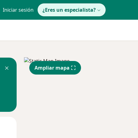
Iniciar sesión
¿Eres un especialista?
Ampliar mapa
Lun
Mar
Mié
10 Ago
11 Ago
12 Ago