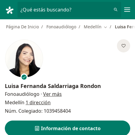
Men
¿Qué estás buscando?
Página De Inicio
Fonoaudiólogo
Medellín
Luisa Fer
Cambiar de ci
Luisa Fernanda Saldarriaga Rondon
sobre las especializaciones
Fonoaudiólogo
·
Ver más
Medellín
1 dirección
Núm. Colegiado: 1039458404
Información de contacto