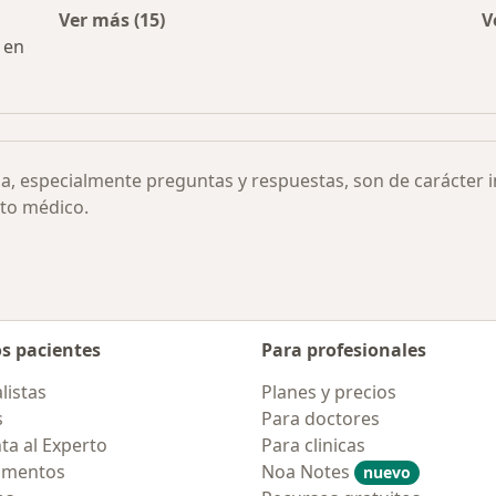
Ver más (15)
V
Más en esta categoría: Otras enfermedades
 en
ia, especialmente preguntas y respuestas, son de carácter 
to médico.
os pacientes
Para profesionales
listas
Planes y precios
s
Para doctores
ta al Experto
Para clinicas
amentos
Noa Notes
nuevo