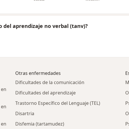
 del aprendizaje no verbal (tanv)?
Otras enfermedades
E
Dificultades de la comunicación
M
 en
Dificultades del aprendizaje
O
Trastorno Específico del Lenguaje (TEL)
P
 en
Disartria
O
 en
Disfemia (tartamudez)
P