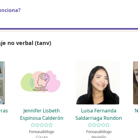
unciona?
je no verbal (tanv)
rras
Jennifer Lisbeth
Luisa Fernanda
N
Espinosa Calderón
Saldarriaga Rondon
Fonoaudiólogo
Fonoaudiólogo
Cúcuta
Medellín