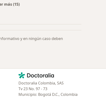
er más (15)
Más en esta categoría: Especialistas más solicitados
informativo y en ningún caso deben
Contacto
Doctoralia - Página de inicio
Doctoralia Colombia, SAS
Tv 23 No. 97 - 73
Municipio: Bogotá D.C., Colombia