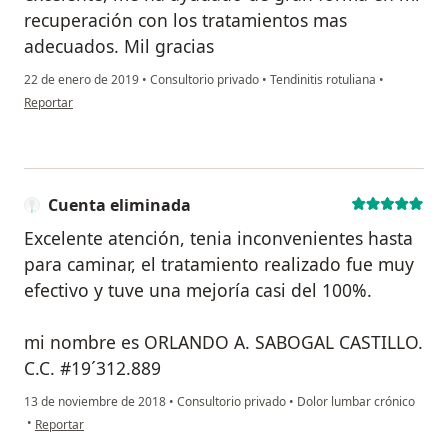
recuperación con los tratamientos mas
adecuados. Mil gracias
22 de enero de 2019
•
Consultorio privado
•
Tendinitis rotuliana
•
en opinión del usuario Cuenta eliminada
Reportar
Cuenta eliminada
Excelente atención, tenia inconvenientes hasta
para caminar, el tratamiento realizado fue muy
efectivo y tuve una mejoría casi del 100%.
mi nombre es ORLANDO A. SABOGAL CASTILLO.
C.C. #19´312.889
13 de noviembre de 2018
•
Consultorio privado
•
Dolor lumbar crónico
en opinión del usuario Cuenta eliminada
•
Reportar