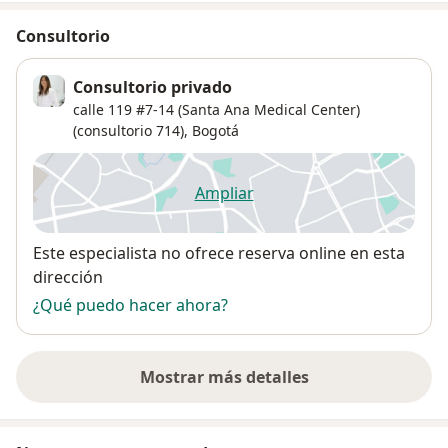
Consultorio
Consultorio privado
calle 119 #7-14 (Santa Ana Medical Center)
(consultorio 714),
Bogotá
Ampliar
se abre en una nueva pestañ
Disponibilidad
Este especialista no ofrece reserva online en esta
dirección
¿Qué puedo hacer ahora?
Mostrar más detalles
sobre la dirección