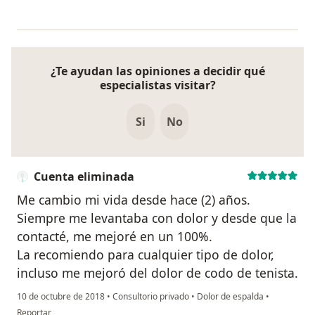
¿Te ayudan las opiniones a decidir qué
especialistas visitar?
Si
No
Cuenta eliminada
Me cambio mi vida desde hace (2) años.
Siempre me levantaba con dolor y desde que la
contacté, me mejoré en un 100%.
La recomiendo para cualquier tipo de dolor,
incluso me mejoró del dolor de codo de tenista.
10 de octubre de 2018
•
Consultorio privado
•
Dolor de espalda
•
en opinión del usuario Cuenta eliminada
Reportar