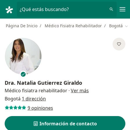
Men
¿Qué estás buscando?
Página De Inicio
Médico Fisiatra Rehabilitador
Bogotá
Ca
Dra.
Natalia Gutierrez Giraldo
sobre las especial
Médico fisiatra rehabilitador
·
Ver más
Bogotá
1 dirección
9 opiniones
Información de contacto