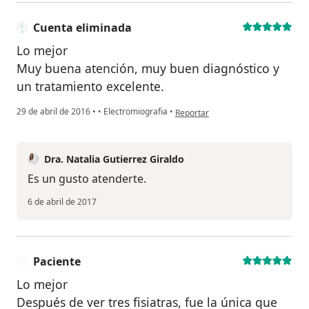
Cuenta eliminada
Lo mejor
Muy buena atención, muy buen diagnóstico y
un tratamiento excelente.
en opinión del usuario Cuenta eli
29 de abril de 2016
•
•
Electromiografia
•
Reportar
Dra. Natalia Gutierrez Giraldo
Es un gusto atenderte.
6 de abril de 2017
Paciente
P
Lo mejor
Después de ver tres fisiatras, fue la única que