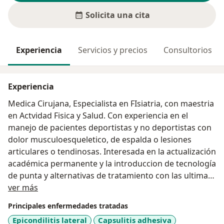
Solicita una cita
Experiencia
Servicios y precios
Consultorios
Experiencia
Medica Cirujana, Especialista en FIsiatria, con maestria
en Actvidad Fisica y Salud. Con experiencia en el
manejo de pacientes deportistas y no deportistas con
dolor musculoesqueletico, de espalda o lesiones
articulares o tendinosas. Interesada en la actualización
académica permanente y la introduccion de tecnología
de punta y alternativas de tratamiento con las ultimas
Acerca de mí
tendencias cientificas.
ver más
Ofrezco servicios como consulta externa,
Principales enfermedades tratadas
electrodiagnostico que incluye electromiografia,
Epicondilitis lateral
Capsulitis adhesiva
neuroconduccion y potenciales evocados: Ondas de