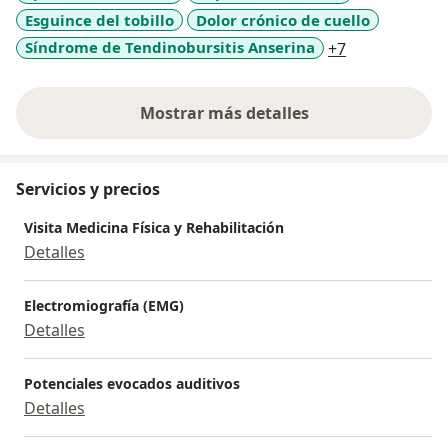
Esguince del tobillo
Dolor crónico de cuello
choque para el tratamiento de tendinopatias, fascitis
plantar, codo de tenista golfista, lesiones de hombro,
a11y_sr_more
Síndrome de Tendinobursitis Anserina
+7
cadera.
Aplicación de Plasma rico en plaquetas para
Mostrar más detalles
osteoartrosis o lesiones de tendón o musculo.
sobre la experiencia
Certificada en Kinesiotape para el manejo de
problemas musculares y articulares. y corrección del
Servicios y precios
apoyo plantar mediante plantillas personalizadas para
cada tipo de pie y calzado.
Visita Medicina Física y Rehabilitación
Detalles
Electromiografía (EMG)
Detalles
Potenciales evocados auditivos
Detalles