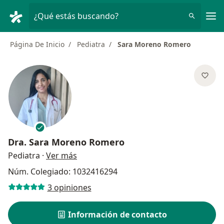
Men
¿Qué estás buscando?
Página De Inicio
Pediatra
Sara Moreno Romero
Dra.
Sara Moreno Romero
sobre las especializaciones
Pediatra
·
Ver más
Núm. Colegiado: 1032416294
3 opiniones
Información de contacto