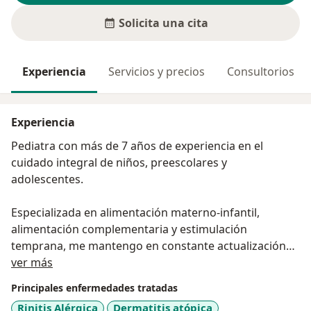
Solicita una cita
Experiencia
Servicios y precios
Consultorios
Experiencia
Pediatra con más de 7 años de experiencia en el
cuidado integral de niños, preescolares y
adolescentes.
Especializada en alimentación materno-infantil,
alimentación complementaria y estimulación
temprana, me mantengo en constante actualización
Acerca de mí
para ofrecer un acompañamiento basado en las
ver más
últimas evidencias científicas.
Principales enfermedades tratadas
Rinitis Alérgica
Dermatitis atópica