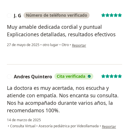
J. G
Número de teléfono verificado
J
Muy amable dedicada cordial y puntual
Explicaciones detalladas, resultados efectivos
en opinión del usuario J. G
27 de mayo de 2025
•
otro lugar
•
Otro
•
Reportar
Andres Quintero
Cita verificada
A
La doctora es muy acertada, nos escucha y
atiende con empatía. Nos encanta su consulta.
Nos ha acompañado durante varios años, la
recomendamos 100%.
14 de marzo de 2025
en opinión del u
•
Consulta Virtual
•
Asesoría pediátrica por Videollamada
•
Reportar