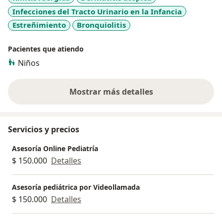
Mi enfoque trasciende la consulta tradicional,
Infecciones del Tracto Urinario en la Infancia
integrando conocimientos en ayurveda para brindar
una atención holística y personalizada, adaptada a las
Estreñimiento
Bronquiolitis
necesidades físicas, emocionales y nutricionales de
cada paciente.
Pacientes que atiendo
Niños
Mostrar más detalles
sobre la experiencia
Servicios y precios
Asesoría Online Pediatría
$ 150.000
Detalles
Asesoría pediátrica por Videollamada
$ 150.000
Detalles