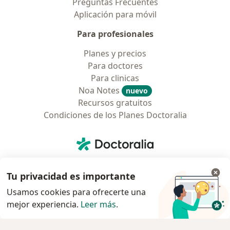
Preguntas Frecuentes
Aplicación para móvil
Para profesionales
Planes y precios
Para doctores
Para clinicas
Noa Notes
nuevo
Recursos gratuitos
Condiciones de los Planes Doctoralia
Contacto
Doctoralia - Página de inicio
Doctoralia Colombia, SAS
Tv 23 No. 97 - 73
Tu privacidad es importante
Municipio: Bogotá D.C., Colombia
Usamos cookies para ofrecerte una
mejor experiencia.
Leer más
.